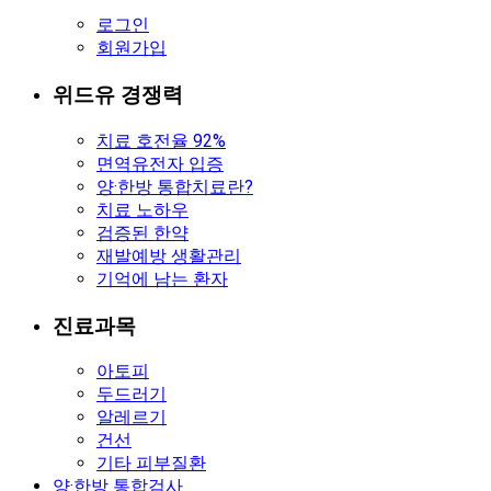
로그인
회원가입
위드유 경쟁력
치료 호전율 92%
면역유전자 입증
양·한방 통합치료란?
치료 노하우
검증된 한약
재발예방 생활관리
기억에 남는 환자
진료과목
아토피
두드러기
알레르기
건선
기타 피부질환
양·한방 통합검사