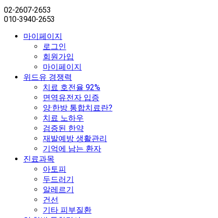
02-2607-2653
010-3940-2653
마이페이지
로그인
회원가입
마이페이지
위드유 경쟁력
치료 호전율 92%
면역유전자 입증
양·한방 통합치료란?
치료 노하우
검증된 한약
재발예방 생활관리
기억에 남는 환자
진료과목
아토피
두드러기
알레르기
건선
기타 피부질환