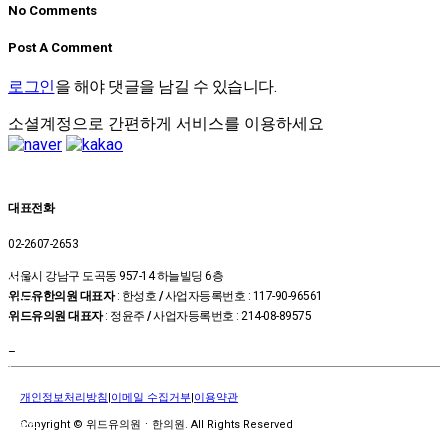
No Comments
Post A Comment
로그인
을 해야 댓글을 남길 수 있습니다.
소셜계정으로 간편하게 서비스를 이용하세요
대표전화
02-2607-2653
온라인
서울시 강남구 도곡동 957-14 하늘빌딩 6층
예약
위드유한의원 대표자
: 한성호
/
사업자등록번호 : 117-90-96561
상담신
위드유의원 대표자
: 정윤주
/
사업자등록번호 : 214-08-89575
청
카톡상
–
담
위드유
개인정보처리방침
|
이메일 수집거부
|
이용약관
TV
진료시
Copyright © 위드유의원ㆍ한의원. All Rights Reserved
간