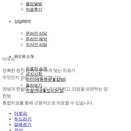
졸업앨범
치료후기
상담/예약
온라인 상담
온라인 예약
지식인 상담
아토피
위드유 소개
아토피
의료진 소개
정확한 원인 파악으로 내게 맞는 치료가
공지사항
무엇인지 아는 것이 중요합니다.
미디어(동영상 & 칼럼)
둘러보기
양방과 한방의 각 장점은 극대화하고, 단점을 보완하는 양
진료안내 & 오시는 길
한방
통합치료를 통해 근원적으로 치료할 수 있습니다.
아토피
두드러기
알레르기
건선