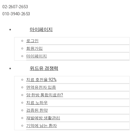
02-2607-2653
010-3940-2653
마이페이지
로그인
회원가입
마이페이지
위드유 경쟁력
치료 호전율 92%
면역유전자 입증
양·한방 통합치료란?
치료 노하우
검증된 한약
재발예방 생활관리
기억에 남는 환자