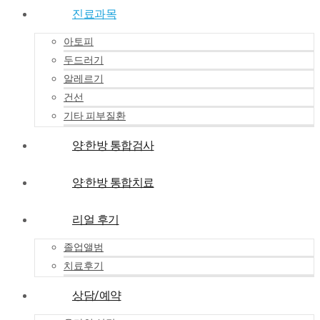
진료과목
아토피
두드러기
알레르기
건선
기타 피부질환
양·한방 통합검사
양·한방 통합치료
리얼 후기
졸업앨범
치료후기
상담/예약