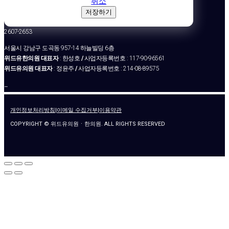
취소
저장하기
2607-2653
서울시 강남구 도곡동 957-14 하늘빌딩 6층
위드유한의원 대표자
: 한성호
/
사업자등록번호 : 117-90-96561
위드유의원 대표자
: 정윤주
/
사업자등록번호 : 214-08-89575
–
개인정보처리방침
|
이메일 수집거부
|
이용약관
COPYRIGHT © 위드유의원ㆍ한의원. ALL RIGHTS RESERVED