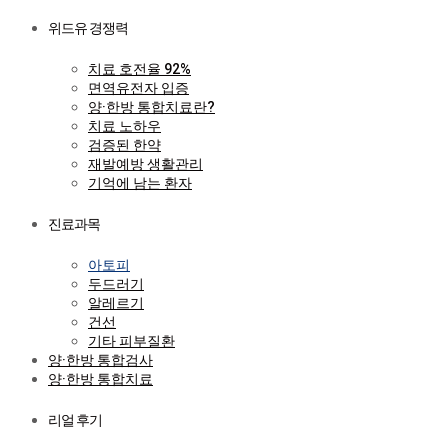
위드유 경쟁력
치료 호전율 92%
면역유전자 입증
양·한방 통합치료란?
치료 노하우
검증된 한약
재발예방 생활관리
기억에 남는 환자
진료과목
아토피
두드러기
알레르기
건선
기타 피부질환
양·한방 통합검사
양·한방 통합치료
리얼 후기