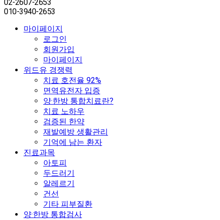
02-2607-2653
010-3940-2653
마이페이지
로그인
회원가입
마이페이지
위드유 경쟁력
치료 호전율 92%
면역유전자 입증
양·한방 통합치료란?
치료 노하우
검증된 한약
재발예방 생활관리
기억에 남는 환자
진료과목
아토피
두드러기
알레르기
건선
기타 피부질환
양·한방 통합검사