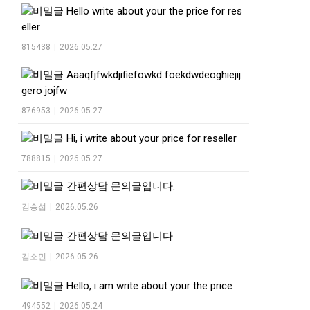
Hello write about your the price for res
eller
815438
|
2026.05.27
Aaaqfjfwkdjifiefowkd foekdwdeoghiejij
gero jojfw
876953
|
2026.05.27
Hi, i write about your price for reseller
788815
|
2026.05.27
간편상담 문의글입니다.
김승섭
|
2026.05.26
간편상담 문의글입니다.
김소민
|
2026.05.26
Hello, i am write about your the price
494552
|
2026.05.24