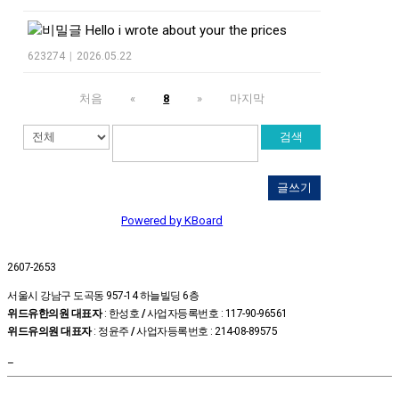
Hello i wrote about your the prices
623274
|
2026.05.22
처음
«
8
»
마지막
검색
글쓰기
Powered by KBoard
2607-2653
서울시 강남구 도곡동 957-14 하늘빌딩 6층
위드유한의원 대표자
: 한성호
/
사업자등록번호 : 117-90-96561
위드유의원 대표자
: 정윤주
/
사업자등록번호 : 214-08-89575
–