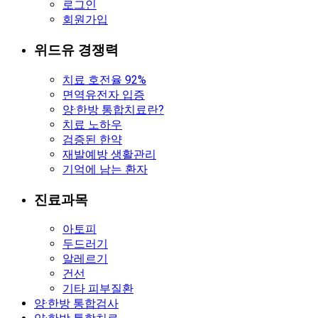
로그인
회원가입
위드유 경쟁력
치료 호전율 92%
면역유전자 입증
양·한방 통합치료란?
치료 노하우
검증된 한약
재발예방 생활관리
기억에 남는 환자
진료과목
아토피
두드러기
알레르기
건선
기타 피부질환
양·한방 통합검사