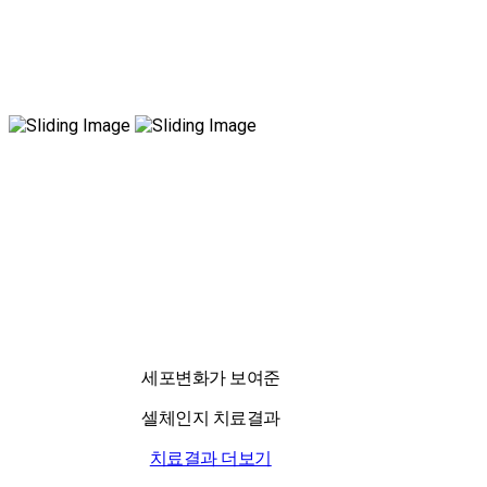
국내 유일 양한방 협진으로 아토피 치료만 18년!
전국은 물론 해외에서도 찾아오는 위드유!
세포변화가 보여준
셀체인지 치료결과
치료결과 더보기