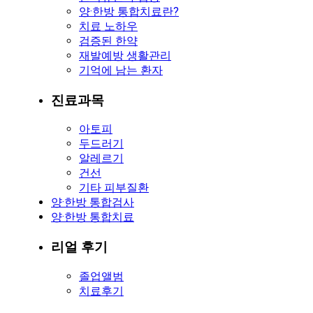
양·한방 통합치료란?
치료 노하우
검증된 한약
재발예방 생활관리
기억에 남는 환자
진료과목
아토피
두드러기
알레르기
건선
기타 피부질환
양·한방 통합검사
양·한방 통합치료
리얼 후기
졸업앨범
치료후기