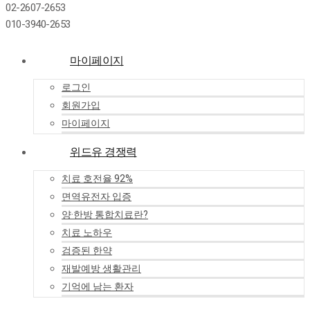
02-2607-2653
010-3940-2653
마이페이지
로그인
회원가입
마이페이지
위드유 경쟁력
치료 호전율 92%
면역유전자 입증
양·한방 통합치료란?
치료 노하우
검증된 한약
재발예방 생활관리
기억에 남는 환자