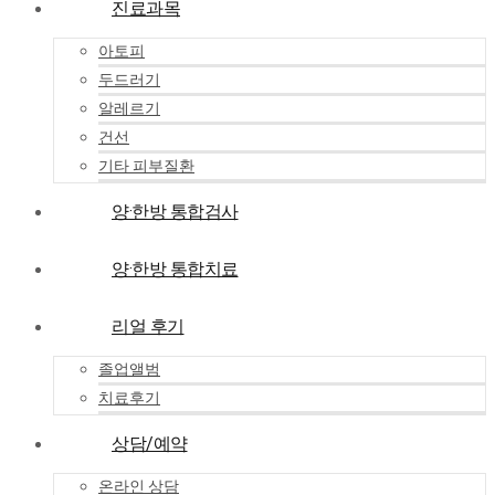
진료과목
아토피
두드러기
알레르기
건선
기타 피부질환
양·한방 통합검사
양·한방 통합치료
리얼 후기
졸업앨범
치료후기
상담/예약
온라인 상담