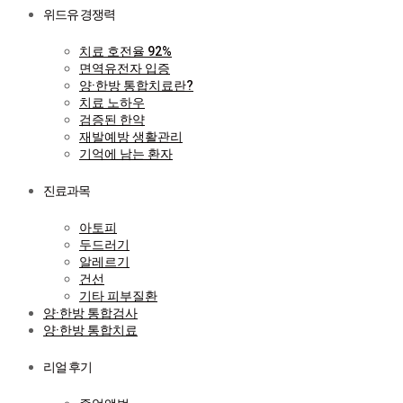
위드유 경쟁력
치료 호전율 92%
면역유전자 입증
양·한방 통합치료란?
치료 노하우
검증된 한약
재발예방 생활관리
기억에 남는 환자
진료과목
아토피
두드러기
알레르기
건선
기타 피부질환
양·한방 통합검사
양·한방 통합치료
리얼 후기