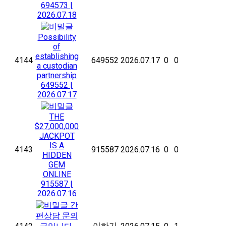
694573
|
2026.07.18
Possibility
of
establishing
4144
649552
2026.07.17
0
0
a custodian
partnership
649552
|
2026.07.17
THE
$27,000,000
JACKPOT
IS A
4143
915587
2026.07.16
0
0
HIDDEN
GEM
ONLINE
915587
|
2026.07.16
간
편상담 문의
이하기