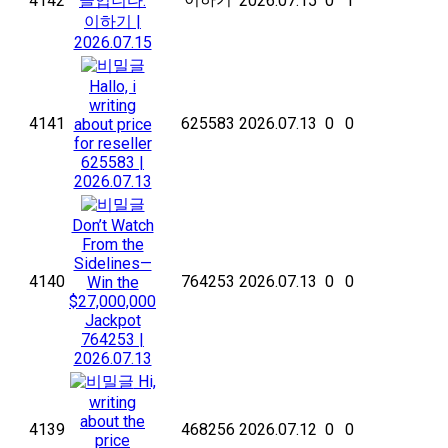
4142
글입니다.
2026.07.15
0
1
이하기
|
2026.07.15
Hallo, i
writing
4141
625583
2026.07.13
0
0
about price
for reseller
625583
|
2026.07.13
Don’t Watch
From the
Sidelines—
4140
764253
2026.07.13
0
0
Win the
$27,000,000
Jackpot
764253
|
2026.07.13
Hi,
writing
about the
4139
468256
2026.07.12
0
0
price