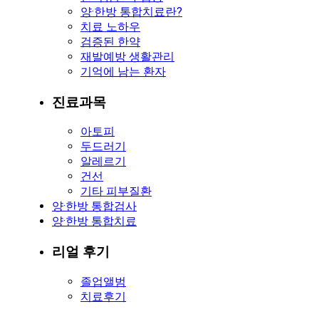
양·한방 통합치료란?
치료 노하우
검증된 한약
재발예방 생활관리
기억에 남는 환자
진료과목
아토피
두드러기
알레르기
건선
기타 피부질환
양·한방 통합검사
양·한방 통합치료
리얼 후기
졸업앨범
치료후기