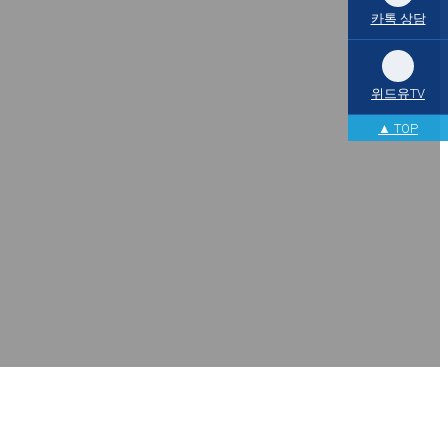
카톡 상담
위드유TV
▲ TOP