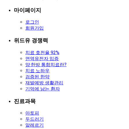
마이페이지
로그인
회원가입
위드유 경쟁력
치료 호전율 92%
면역유전자 입증
양·한방 통합치료란?
치료 노하우
검증된 한약
재발예방 생활관리
기억에 남는 환자
진료과목
아토피
두드러기
알레르기