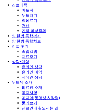
진료과목
아토피
두드러기
알레르기
건선
기타 피부질환
양·한방 통합검사
양·한방 통합치료
리얼 후기
졸업앨범
치료후기
상담/예약
온라인 상담
온라인 예약
지식인 상담
위드유 소개
의료진 소개
공지사항
미디어(동영상 & 칼럼)
둘러보기
진료안내 & 오시는 길