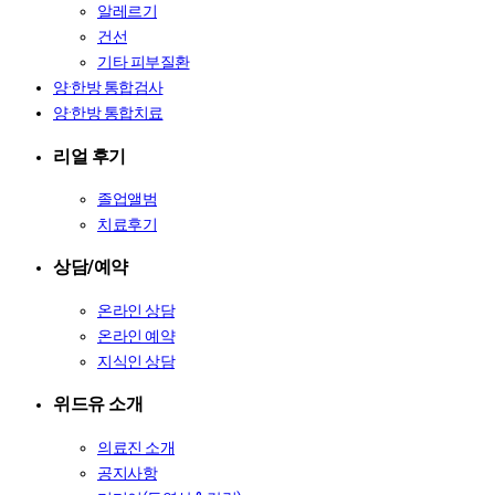
알레르기
건선
기타 피부질환
양·한방 통합검사
양·한방 통합치료
리얼 후기
졸업앨범
치료후기
상담/예약
온라인 상담
온라인 예약
지식인 상담
위드유 소개
의료진 소개
공지사항