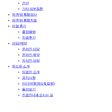
건선
기타 피부질환
양·한방 통합검사
양·한방 통합치료
리얼 후기
졸업앨범
치료후기
상담/예약
온라인 상담
온라인 예약
지식인 상담
위드유 소개
의료진 소개
공지사항
미디어(동영상 & 칼럼)
둘러보기
진료안내 & 오시는 길