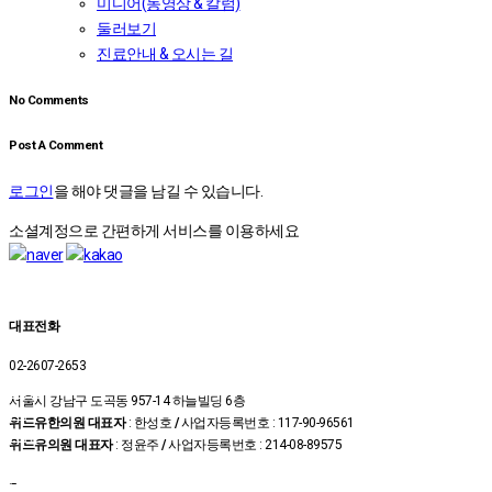
미디어(동영상 & 칼럼)
둘러보기
진료안내 & 오시는 길
No Comments
Post A Comment
로그인
을 해야 댓글을 남길 수 있습니다.
소셜계정으로 간편하게 서비스를 이용하세요
대표전화
02-2607-2653
온라인
서울시 강남구 도곡동 957-14 하늘빌딩 6층
예약
위드유한의원 대표자
: 한성호
/
사업자등록번호 : 117-90-96561
상담신
위드유의원 대표자
: 정윤주
/
사업자등록번호 : 214-08-89575
청
카톡상
–