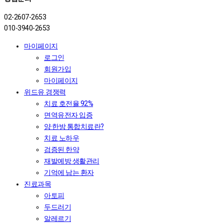
02-2607-2653
010-3940-2653
마이페이지
로그인
회원가입
마이페이지
위드유 경쟁력
치료 호전율 92%
면역유전자 입증
양·한방 통합치료란?
치료 노하우
검증된 한약
재발예방 생활관리
기억에 남는 환자
진료과목
아토피
두드러기
알레르기