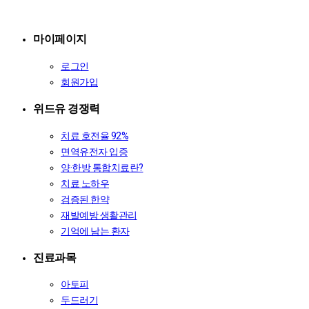
마이페이지
로그인
회원가입
위드유 경쟁력
치료 호전율 92%
면역유전자 입증
양·한방 통합치료란?
치료 노하우
검증된 한약
재발예방 생활관리
기억에 남는 환자
진료과목
아토피
두드러기