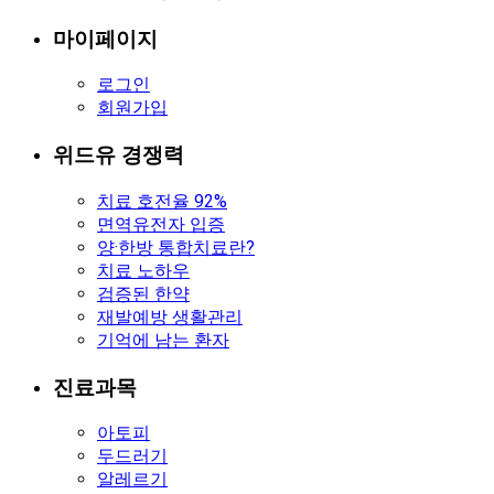
마이페이지
로그인
회원가입
위드유 경쟁력
치료 호전율 92%
면역유전자 입증
양·한방 통합치료란?
치료 노하우
검증된 한약
재발예방 생활관리
기억에 남는 환자
진료과목
아토피
두드러기
알레르기