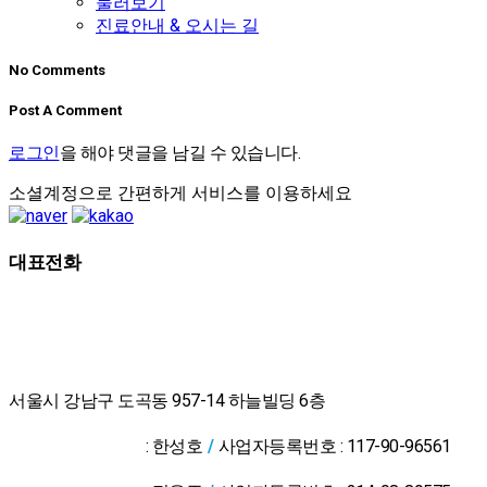
둘러보기
진료안내 & 오시는 길
No Comments
Post A Comment
로그인
을 해야 댓글을 남길 수 있습니다.
소셜계정으로 간편하게 서비스를 이용하세요
대표전화
02-2607-2653
서울시 강남구 도곡동 957-14 하늘빌딩 6층
위드유한의원 대
표자
: 한성호
/
사업자등록번호 : 117-90-96561
온라인예약
위드유의원 대표
상담신청