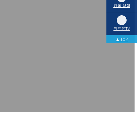
카톡 상담
위드유TV
▲ TOP