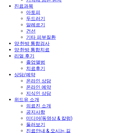
진료과목
아토피
두드러기
알레르기
건선
기타 피부질환
양·한방 통합검사
양·한방 통합치료
리얼 후기
졸업앨범
치료후기
상담/예약
온라인 상담
온라인 예약
지식인 상담
위드유 소개
의료진 소개
공지사항
미디어(동영상 & 칼럼)
둘러보기
진료안내 & 오시는 길