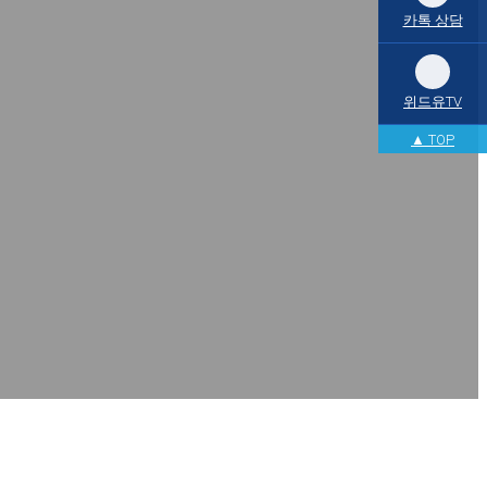
카톡 상담
위드유TV
▲ TOP