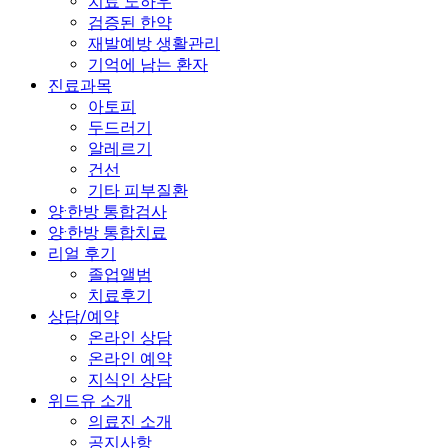
치료 노하우
검증된 한약
재발예방 생활관리
기억에 남는 환자
진료과목
아토피
두드러기
알레르기
건선
기타 피부질환
양·한방 통합검사
양·한방 통합치료
리얼 후기
졸업앨범
치료후기
상담/예약
온라인 상담
온라인 예약
지식인 상담
위드유 소개
의료진 소개
공지사항