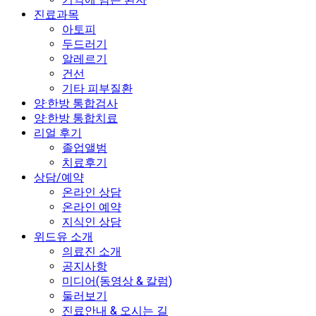
진료과목
아토피
두드러기
알레르기
건선
기타 피부질환
양·한방 통합검사
양·한방 통합치료
리얼 후기
졸업앨범
치료후기
상담/예약
온라인 상담
온라인 예약
지식인 상담
위드유 소개
의료진 소개
공지사항
미디어(동영상 & 칼럼)
둘러보기
진료안내 & 오시는 길