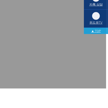
카톡 상담
위드유TV
▲ TOP