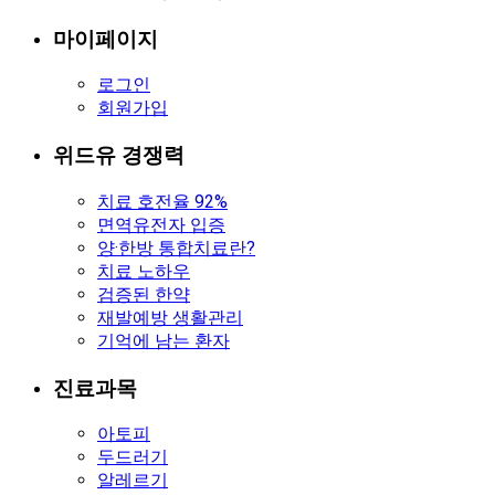
마이페이지
로그인
회원가입
위드유 경쟁력
치료 호전율 92%
면역유전자 입증
양·한방 통합치료란?
치료 노하우
검증된 한약
재발예방 생활관리
기억에 남는 환자
진료과목
아토피
두드러기
알레르기