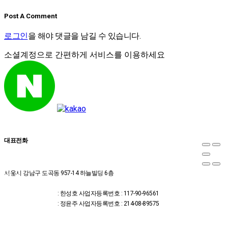
Post A Comment
로그인
을 해야 댓글을 남길 수 있습니다.
소셜계정으로 간편하게 서비스를 이용하세요
대표전화
02-2607-2653
서울시 강남구 도곡동 957-14 하늘빌딩 6층
온라인
위드유한의원 대표
예약
자
: 한성호
사업자등록번호 : 117-90-96561
상담신
위드유의원 대표자
: 정윤주
사업자등록번호 : 214-08-89575
청
카톡상
담