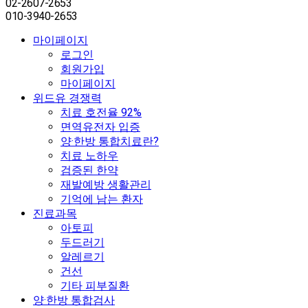
02-2607-2653
010-3940-2653
마이페이지
로그인
회원가입
마이페이지
위드유 경쟁력
치료 호전율 92%
면역유전자 입증
양·한방 통합치료란?
치료 노하우
검증된 한약
재발예방 생활관리
기억에 남는 환자
진료과목
아토피
두드러기
알레르기
건선
기타 피부질환
양·한방 통합검사