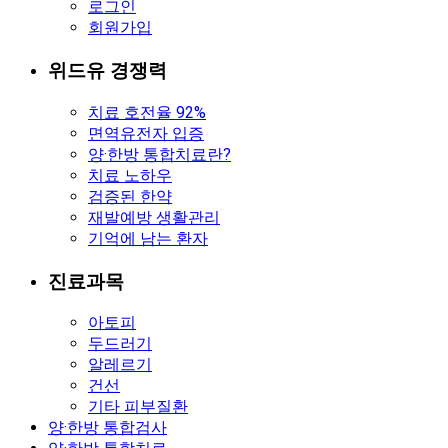
로그인
회원가입
위드유 경쟁력
치료 호전율 92%
면역유전자 입증
양·한방 통합치료란?
치료 노하우
검증된 한약
재발예방 생활관리
기억에 남는 환자
진료과목
아토피
두드러기
알레르기
건선
기타 피부질환
양·한방 통합검사