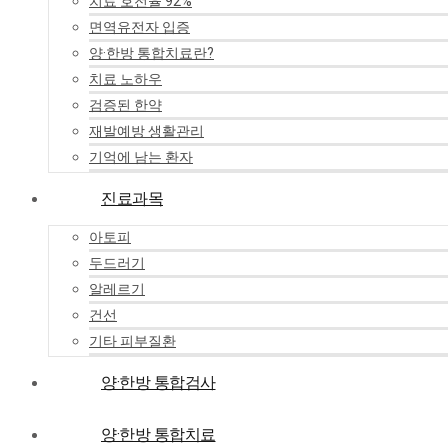
치료 호전율 92%
면역유전자 입증
양·한방 통합치료란?
치료 노하우
검증된 한약
재발예방 생활관리
기억에 남는 환자
진료과목
아토피
두드러기
알레르기
건선
기타 피부질환
양·한방 통합검사
양·한방 통합치료