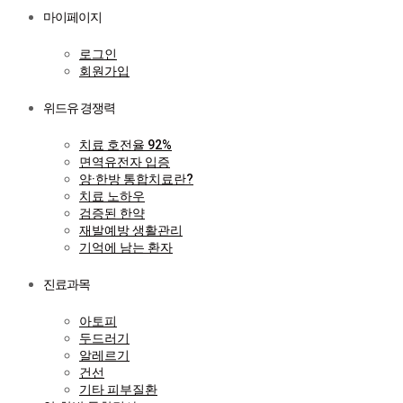
마이페이지
로그인
회원가입
위드유 경쟁력
치료 호전율 92%
면역유전자 입증
양·한방 통합치료란?
치료 노하우
검증된 한약
재발예방 생활관리
기억에 남는 환자
진료과목
아토피
두드러기
알레르기
건선
기타 피부질환