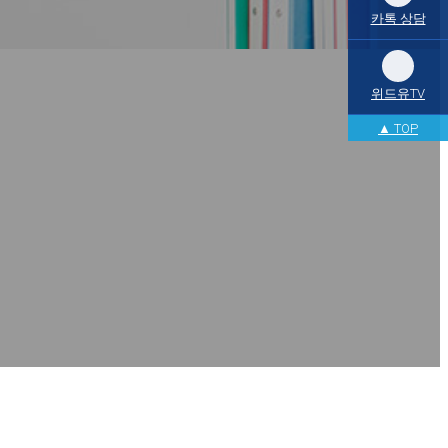
카톡 상담
위드유TV
▲ TOP