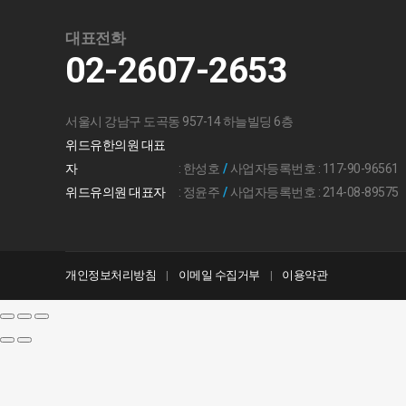
대표전화
02-2607-2653
서울시 강남구 도곡동 957-14 하늘빌딩 6층
위드유한의원 대표
자
: 한성호
/
사업자등록번호 : 117-90-96561
위드유의원 대표자
: 정윤주
/
사업자등록번호 : 214-08-89575
개인정보처리방침
이메일 수집거부
이용약관
|
|