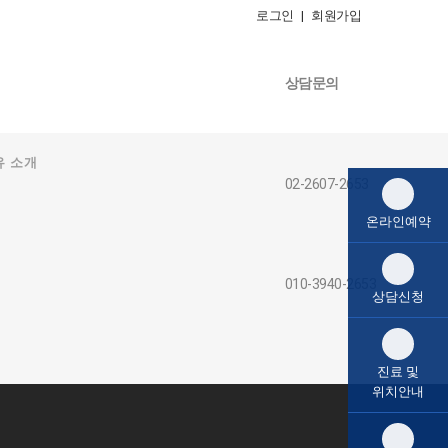
로그인 |
회원가입
상담문의
유 소개
02-2607-2653
온라인예약
010-3940-2653
상담신청
진료 및
위치안내