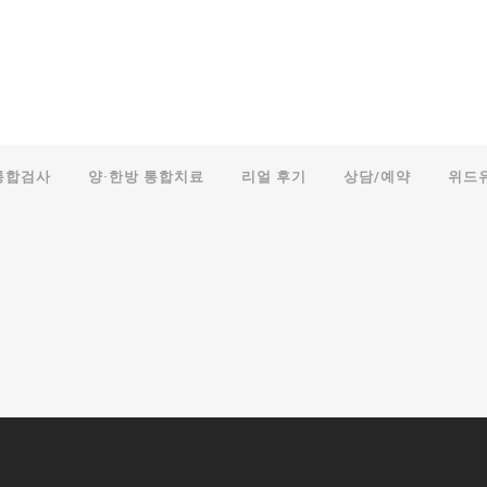
통합검사
양·한방 통합치료
리얼 후기
상담/예약
위드