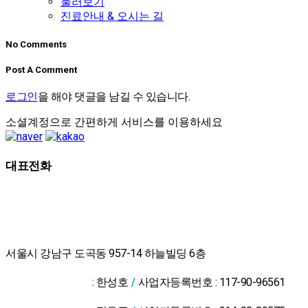
둘러보기
진료안내 & 오시는 길
No Comments
Post A Comment
로그인
을 해야 댓글을 남길 수 있습니다.
소셜계정으로 간편하게 서비스를 이용하세요
대표전화
02-2607-2653
서울시 강남구 도곡동 957-14 하늘빌딩 6층
위드유한의원 대
표자
: 한성호
/
사업자등록번호 : 117-90-96561
온라인예약
위드유의원 대표
상담신청