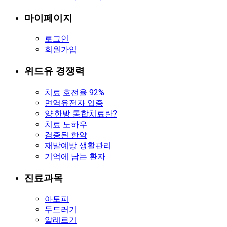
마이페이지
로그인
회원가입
위드유 경쟁력
치료 호전율 92%
면역유전자 입증
양·한방 통합치료란?
치료 노하우
검증된 한약
재발예방 생활관리
기억에 남는 환자
진료과목
아토피
두드러기
알레르기