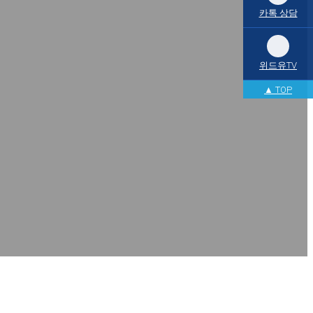
카톡 상담
위드유TV
▲ TOP