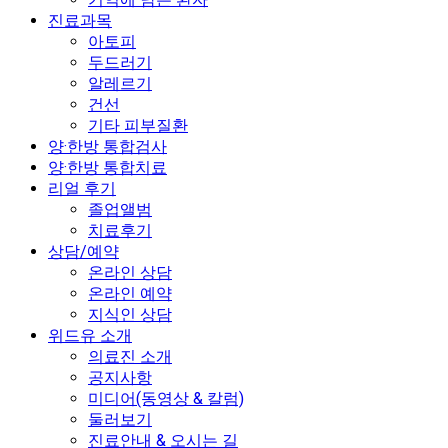
진료과목
아토피
두드러기
알레르기
건선
기타 피부질환
양·한방 통합검사
양·한방 통합치료
리얼 후기
졸업앨범
치료후기
상담/예약
온라인 상담
온라인 예약
지식인 상담
위드유 소개
의료진 소개
공지사항
미디어(동영상 & 칼럼)
둘러보기
진료안내 & 오시는 길