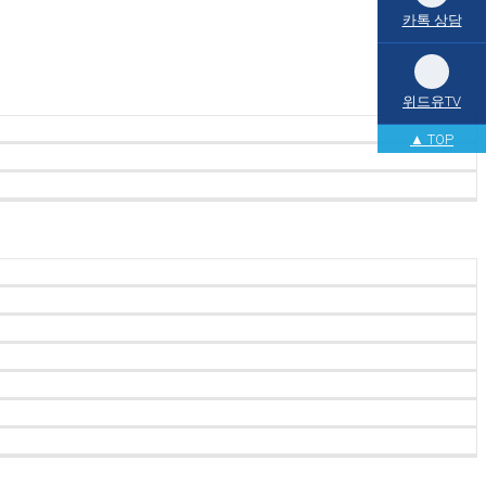
카톡 상담
위드유TV
▲ TOP