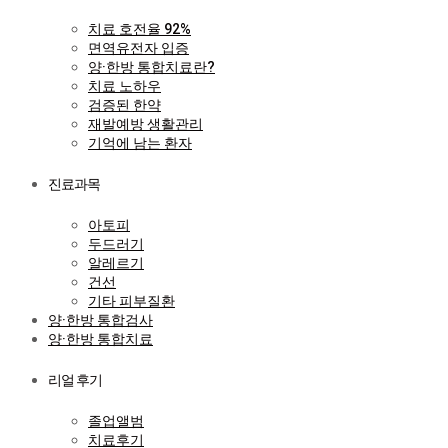
치료 호전율 92%
면역유전자 입증
양·한방 통합치료란?
치료 노하우
검증된 한약
재발예방 생활관리
기억에 남는 환자
진료과목
아토피
두드러기
알레르기
건선
기타 피부질환
양·한방 통합검사
양·한방 통합치료
리얼 후기
졸업앨범
치료후기