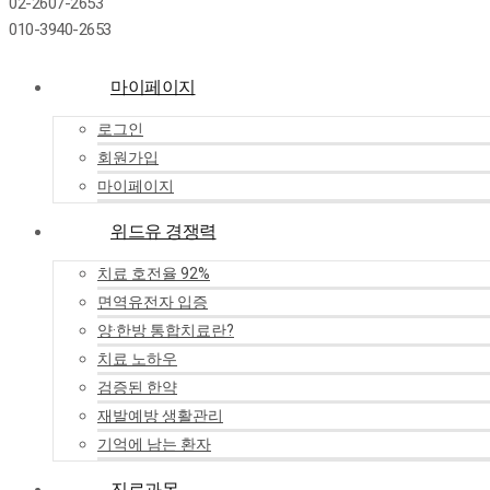
02-2607-2653
010-3940-2653
마이페이지
로그인
회원가입
마이페이지
위드유 경쟁력
치료 호전율 92%
면역유전자 입증
양·한방 통합치료란?
치료 노하우
검증된 한약
재발예방 생활관리
기억에 남는 환자
진료과목