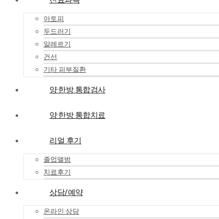
아토피
두드러기
알레르기
건선
기타 피부질환
양·한방 통합검사
양·한방 통합치료
리얼 후기
졸업앨범
치료후기
상담/예약
온라인 상담