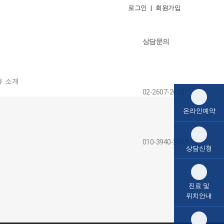
로그인 |
회원가입
상담문의
유 소개
02-2607-2653
온라인예약
010-3940-2653
상담신청
진료 및
위치안내