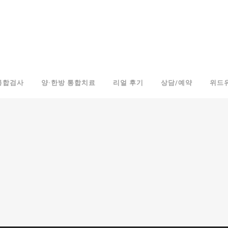
통합검사
양·한방 통합치료
리얼 후기
상담/예약
위드