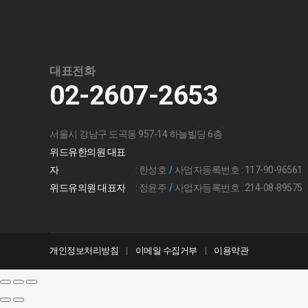
대표전화
02-2607-2653
서울시 강남구 도곡동 957-14 하늘빌딩 6층
위드유한의원 대표
자
: 한성호
/
사업자등록번호 : 117-90-96561
위드유의원 대표자
: 정윤주
/
사업자등록번호 : 214-08-89575
개인정보처리방침
이메일 수집거부
이용약관
|
|