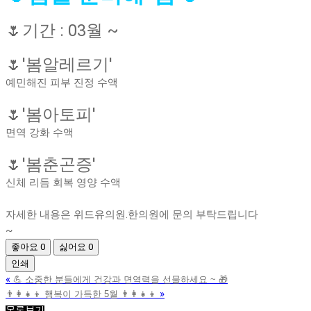
🌷기간 : 03월 ~
🌷'봄알레르기'
예민해진 피부 진정 수액
🌷'봄아토피'
면역 강화 수액
🌷'봄춘곤증'
신체 리듬 회복 영양 수액
자세한 내용은 위드유의원.한의원에 문의 부탁드립니다
~
좋아요
0
싫어요
0
인쇄
«
💪 소중한 분들에게 건강과 면역력을 선물하세요 ~ 🎁
»
👨‍👩‍👧‍👦 행복이 가득한 5월 👨‍👩‍👧‍👦
목록보기