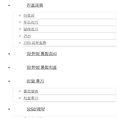
진료과목
아토피
두드러기
알레르기
건선
기타 피부질환
양·한방 통합검사
양·한방 통합치료
리얼 후기
졸업앨범
치료후기
상담/예약