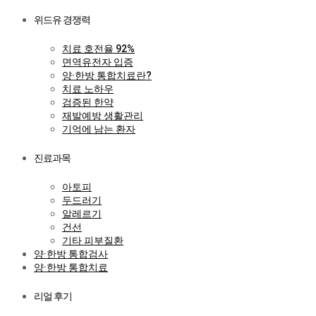
위드유 경쟁력
치료 호전율 92%
면역유전자 입증
양·한방 통합치료란?
치료 노하우
검증된 한약
재발예방 생활관리
기억에 남는 환자
진료과목
아토피
두드러기
알레르기
건선
기타 피부질환
양·한방 통합검사
양·한방 통합치료
리얼 후기