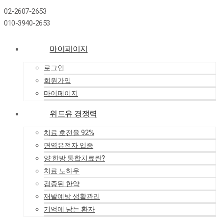
02-2607-2653
010-3940-2653
마이페이지
로그인
회원가입
마이페이지
위드유 경쟁력
치료 호전율 92%
면역유전자 입증
양·한방 통합치료란?
치료 노하우
검증된 한약
재발예방 생활관리
기억에 남는 환자