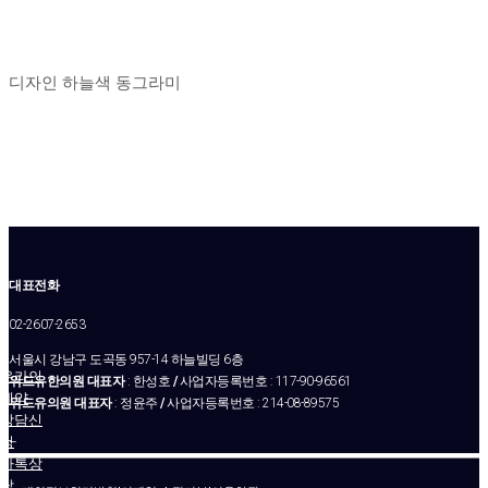
디자인 하늘색 동그라미
대표전화
02-2607-2653
서울시 강남구 도곡동 957-14 하늘빌딩 6층
온라인
위드유한의원 대표자
: 한성호
/
사업자등록번호 : 117-90-96561
예약
위드유의원 대표자
: 정윤주
/
사업자등록번호 : 214-08-89575
상담신
청
–
카톡상
담