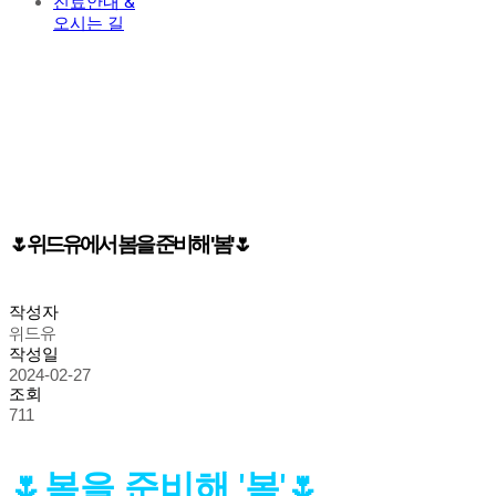
진료안내 &
오시는 길
🌷위드유에서 봄을 준비해 '봄'🌷
작성자
위드유
작성일
2024-02-27
조회
711
🌷봄을 준비해 '봄'🌷