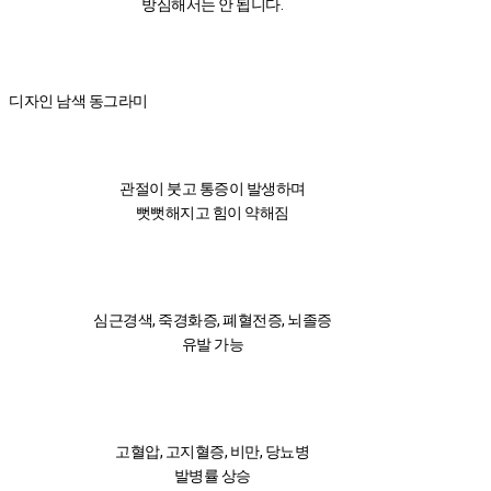
방심해서는 안 됩니다.
디자인 남색 동그라미
관절이 붓고 통증이 발생하며
뻣뻣해지고 힘이 약해짐
심근경색, 죽경화증, 폐혈전증, 뇌졸증
유발 가능
고혈압, 고지혈증, 비만, 당뇨병
발병률 상승