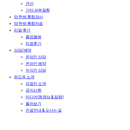
건선
기타 피부질환
양·한방 통합검사
양·한방 통합치료
리얼 후기
졸업앨범
치료후기
상담/예약
온라인 상담
온라인 예약
지식인 상담
위드유 소개
의료진 소개
공지사항
미디어(동영상 & 칼럼)
둘러보기
진료안내 & 오시는 길