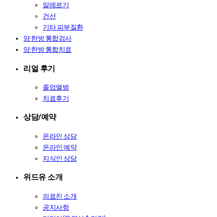
알레르기
건선
기타 피부질환
양·한방 통합검사
양·한방 통합치료
리얼 후기
졸업앨범
치료후기
상담/예약
온라인 상담
온라인 예약
지식인 상담
위드유 소개
의료진 소개
공지사항