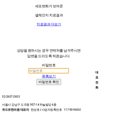
세포변화가 보여준
셀체인지 치료결과
치료결과 더보기
상담을 원하시는 경우 연락처를 남겨주시면
답변을 드리도록 하겠습니다.
비밀번호
대
목록보기
표
비밀번호 확인
전
화
02-2607-2653
서울시 강남구 도곡동 957-14 하늘빌딩 6층
위드유한의원 대표자
: 한성호
/
사업자등록번호 : 117-90-96561