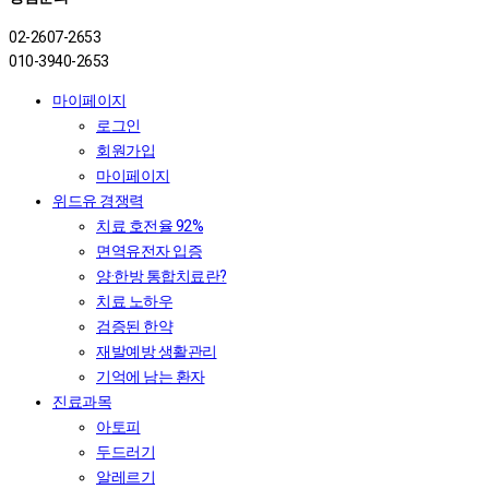
02-2607-2653
010-3940-2653
마이페이지
로그인
회원가입
마이페이지
위드유 경쟁력
치료 호전율 92%
면역유전자 입증
양·한방 통합치료란?
치료 노하우
검증된 한약
재발예방 생활관리
기억에 남는 환자
진료과목
아토피
두드러기
알레르기