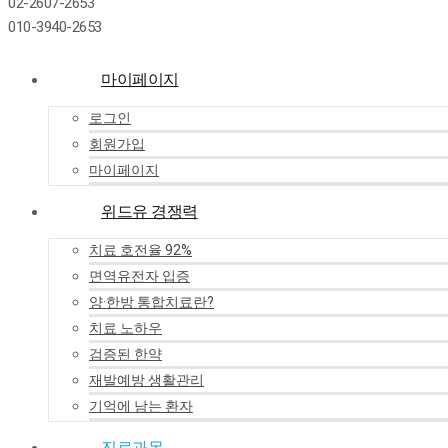
02-2607-2653
010-3940-2653
마이페이지
로그인
회원가입
마이페이지
위드유 경쟁력
치료 호전율 92%
면역유전자 입증
양·한방 통합치료란?
치료 노하우
검증된 한약
재발예방 생활관리
기억에 남는 환자
진료과목