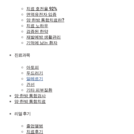
치료 호전율 92%
면역유전자 입증
양·한방 통합치료란?
치료 노하우
검증된 한약
재발예방 생활관리
기억에 남는 환자
진료과목
아토피
두드러기
알레르기
건선
기타 피부질환
양·한방 통합검사
양·한방 통합치료
리얼 후기
졸업앨범
치료후기