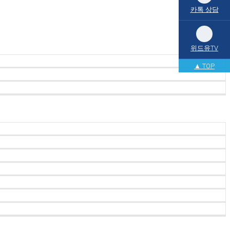
카톡 상담
위드유TV
▲ TOP