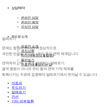
상담/예약
온라인 상담
온라인 예약
지식인 상담
알레르기
위드유 소개
알레르기
의료진 소개
문제는 항원이 아니라 비정상적으로
공지사항
과민한 반응을 보이는 >우리 몸의 면역 체계입니다.
미디어(동영상 & 칼럼)
둘러보기
면역계의 기억 오류로 발생하는 알레르기,
진료안내 & 오시는 길
결국 항원이 아니라 우리 몸의 면역 기억 체계를
회복시키는 치료에 집중해야 알레르기에서 벗어날 수 있습니다.
아토피
두드러기
알레르기
건선
기타 피부질환