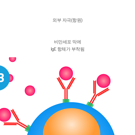
외부 자극(항원)
비만세포 막에
IgE 항체가 부착됨