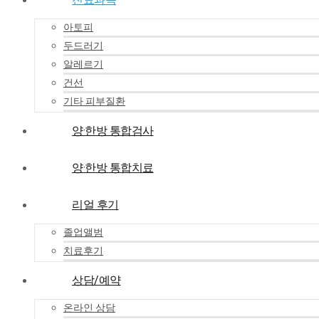
아토피
두드러기
알레르기
건선
기타 피부질환
양·한방 통합검사
양·한방 통합치료
리얼 후기
졸업앨범
치료후기
상담/예약
온라인 상담