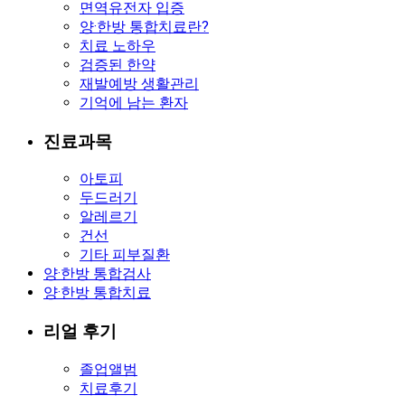
면역유전자 입증
양·한방 통합치료란?
치료 노하우
검증된 한약
재발예방 생활관리
기억에 남는 환자
진료과목
아토피
두드러기
알레르기
건선
기타 피부질환
양·한방 통합검사
양·한방 통합치료
리얼 후기
졸업앨범
치료후기