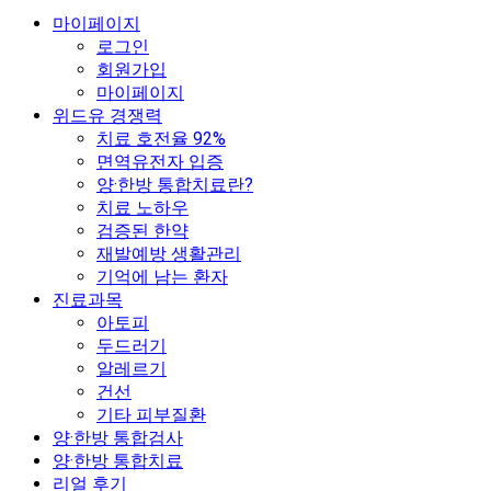
마이페이지
로그인
회원가입
마이페이지
위드유 경쟁력
치료 호전율 92%
면역유전자 입증
양·한방 통합치료란?
치료 노하우
검증된 한약
재발예방 생활관리
기억에 남는 환자
진료과목
아토피
두드러기
알레르기
건선
기타 피부질환
양·한방 통합검사
양·한방 통합치료
리얼 후기