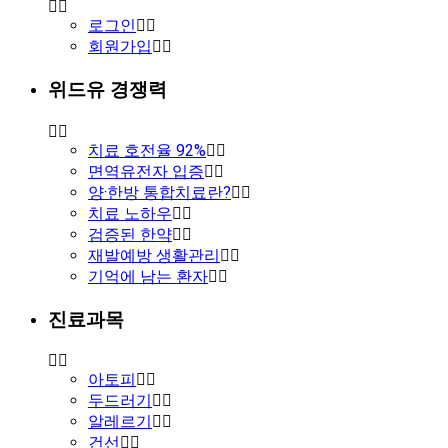
로그인
회원가입
위드유 경쟁력
치료 호전율 92%
면역유전자 입증
양·한방 통합치료란?
치료 노하우
검증된 한약
재발예방 생활관리
기억에 남는 환자
진료과목
아토피
두드러기
알레르기
건선