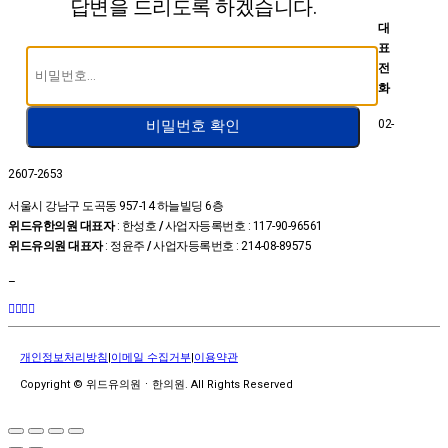
답변을 드리도록 하겠습니다.
대
표
전
화
02-
비밀번호 확인
2607-2653
서울시 강남구 도곡동 957-14 하늘빌딩 6층
위드유한의원 대표자
: 한성호
/
사업자등록번호 : 117-90-96561
위드유의원 대표자
: 정윤주
/
사업자등록번호 : 214-08-89575
–
개인정보처리방침
|
이메일 수집거부
|
이용약관
Copyright © 위드유의원ㆍ한의원. All Rights Reserved