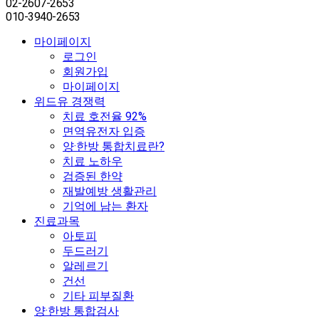
02-2607-2653
010-3940-2653
마이페이지
로그인
회원가입
마이페이지
위드유 경쟁력
치료 호전율 92%
면역유전자 입증
양·한방 통합치료란?
치료 노하우
검증된 한약
재발예방 생활관리
기억에 남는 환자
진료과목
아토피
두드러기
알레르기
건선
기타 피부질환
양·한방 통합검사