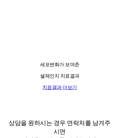
국내 유일 양한방 협진으로 아토피 치료만 18년!
전국은 물론 해외에서도 찾아오는 위드유!
세포변화가 보여준
셀체인지 치료결과
치료결과 더보기
상담을 원하시는 경우 연락처를 남겨주
시면