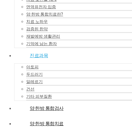
면역유전자 입증
양·한방 통합치료란?
치료 노하우
검증된 한약
재발예방 생활관리
기억에 남는 환자
진료과목
아토피
두드러기
알레르기
건선
기타 피부질환
양·한방 통합검사
양·한방 통합치료