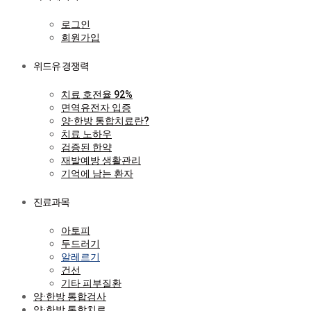
로그인
회원가입
위드유 경쟁력
치료 호전율 92%
면역유전자 입증
양·한방 통합치료란?
치료 노하우
검증된 한약
재발예방 생활관리
기억에 남는 환자
진료과목
아토피
두드러기
알레르기
건선
기타 피부질환
양·한방 통합검사
양·한방 통합치료