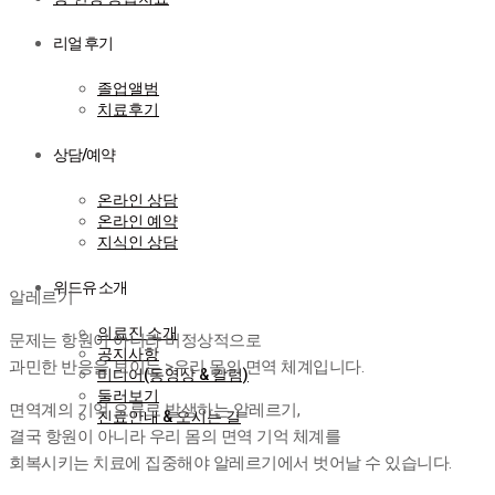
리얼 후기
졸업앨범
치료후기
상담/예약
온라인 상담
온라인 예약
지식인 상담
알레르기
위드유 소개
알레르기
의료진 소개
문제는 항원이 아니라 비정상적으로
공지사항
과민한 반응을 보이는 >우리 몸의 면역 체계입니다.
미디어(동영상 & 칼럼)
둘러보기
면역계의 기억 오류로 발생하는 알레르기,
진료안내 & 오시는 길
결국 항원이 아니라 우리 몸의 면역 기억 체계를
회복시키는 치료에 집중해야 알레르기에서 벗어날 수 있습니다.