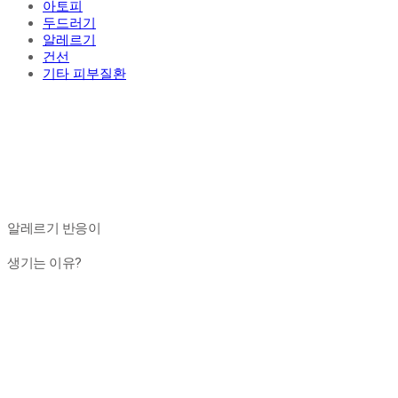
아토피
두드러기
알레르기
건선
기타 피부질환
알레르기 반응이
생기는 이유?