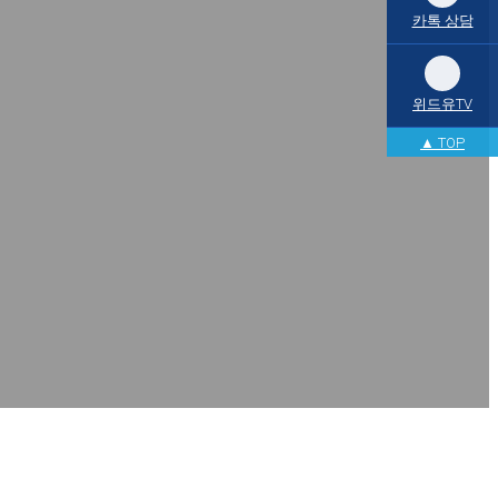
카톡 상담
위드유TV
▲ TOP