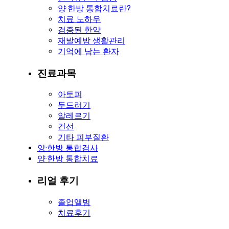
양·한방 통합치료란?
치료 노하우
검증된 한약
재발예방 생활관리
기억에 남는 환자
진료과목
아토피
두드러기
알레르기
건선
기타 피부질환
양·한방 통합검사
양·한방 통합치료
리얼 후기
졸업앨범
치료후기