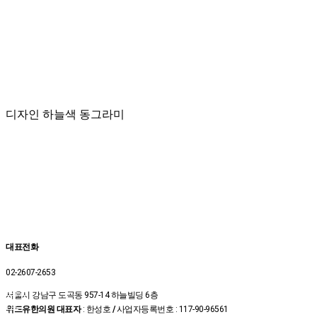
디자인 하늘색 동그라미
대표전화
02-2607-2653
온라인
서울시 강남구 도곡동 957-14 하늘빌딩 6층
예약
위드유한의원 대표자
: 한성호
/
사업자등록번호 : 117-90-96561