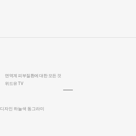
면역계 피부질환에 대한 모든 것
위드유 TV
디자인 하늘색 동그라미