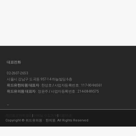
대표전화
02-2607-2653
서울시 강남구 도곡동 957-14 하늘빌딩 6층
위드유한의원 대표자
: 한성호
/
사업자등록번호 : 117-90-96561
위드유의원 대표자
: 정윤주
/
사업자등록번호 : 214-08-89575
–
개인정보처리방침
|
이메일 수집거부
|
이용약관
Copyright © 위드유의원ㆍ한의원. All Rights Reserved