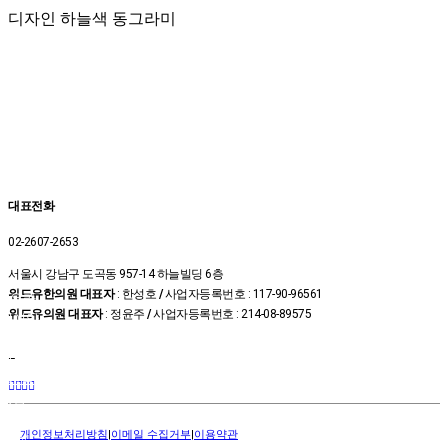
디자인 하늘색 동그라미
대표전화
02-2607-2653
서울시 강남구 도곡동 957-14 하늘빌딩 6층
위드유한의원 대표자
: 한성호
/
사업자등록번호 : 117-90-96561
온라
위드유의원 대표자
: 정윤주
/
사업자등록번호 : 214-08-89575
인예약
상담
신청
–
카톡
상담
위드
개인정보처리방침
|
이메일 수집거부
|
이용약관
유TV