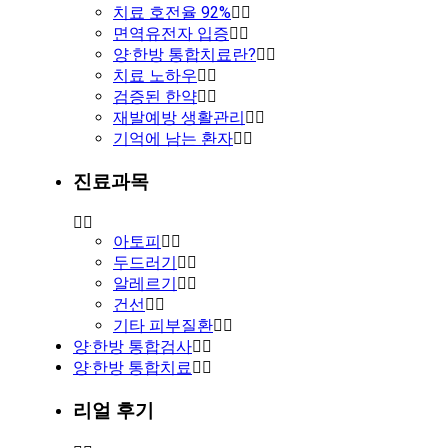
치료 호전율 92%
면역유전자 입증
양·한방 통합치료란?
치료 노하우
검증된 한약
재발예방 생활관리
기억에 남는 환자
진료과목
아토피
두드러기
알레르기
건선
기타 피부질환
양·한방 통합검사
양·한방 통합치료
리얼 후기