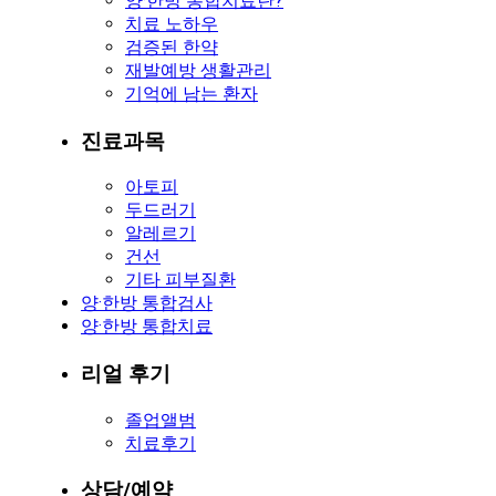
양·한방 통합치료란?
치료 노하우
검증된 한약
재발예방 생활관리
기억에 남는 환자
진료과목
아토피
두드러기
알레르기
건선
기타 피부질환
양·한방 통합검사
양·한방 통합치료
리얼 후기
졸업앨범
치료후기
상담/예약