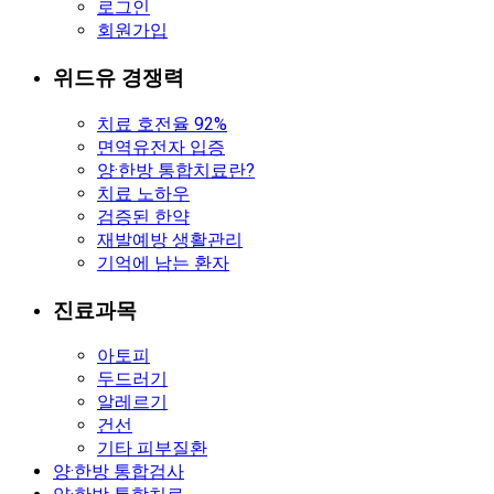
로그인
회원가입
위드유 경쟁력
치료 호전율 92%
면역유전자 입증
양·한방 통합치료란?
치료 노하우
검증된 한약
재발예방 생활관리
기억에 남는 환자
진료과목
아토피
두드러기
알레르기
건선
기타 피부질환
양·한방 통합검사