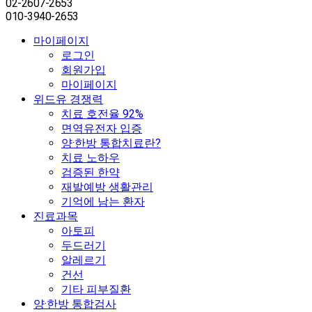
02-2607-2653
010-3940-2653
마이페이지
로그인
회원가입
마이페이지
위드유 경쟁력
치료 호전율 92%
면역유전자 입증
양·한방 통합치료란?
치료 노하우
검증된 한약
재발예방 생활관리
기억에 남는 환자
진료과목
아토피
두드러기
알레르기
건선
기타 피부질환
양·한방 통합검사