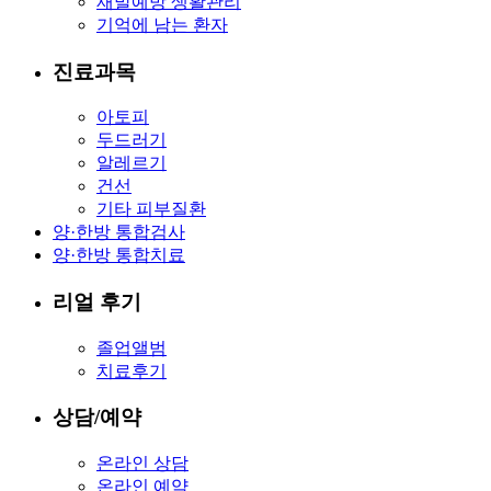
재발예방 생활관리
기억에 남는 환자
진료과목
아토피
두드러기
알레르기
건선
기타 피부질환
양·한방 통합검사
양·한방 통합치료
리얼 후기
졸업앨범
치료후기
상담/예약
온라인 상담
온라인 예약