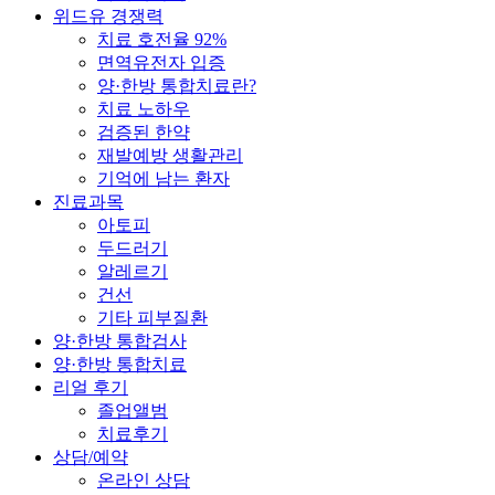
위드유 경쟁력
치료 호전율 92%
면역유전자 입증
양·한방 통합치료란?
치료 노하우
검증된 한약
재발예방 생활관리
기억에 남는 환자
진료과목
아토피
두드러기
알레르기
건선
기타 피부질환
양·한방 통합검사
양·한방 통합치료
리얼 후기
졸업앨범
치료후기
상담/예약
온라인 상담