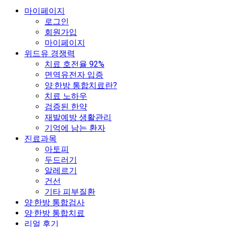
마이페이지
로그인
회원가입
마이페이지
위드유 경쟁력
치료 호전율 92%
면역유전자 입증
양·한방 통합치료란?
치료 노하우
검증된 한약
재발예방 생활관리
기억에 남는 환자
진료과목
아토피
두드러기
알레르기
건선
기타 피부질환
양·한방 통합검사
양·한방 통합치료
리얼 후기