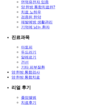
면역유전자 입증
양·한방 통합치료란?
치료 노하우
검증된 한약
재발예방 생활관리
기억에 남는 환자
진료과목
아토피
두드러기
알레르기
건선
기타 피부질환
양·한방 통합검사
양·한방 통합치료
리얼 후기
졸업앨범
치료후기