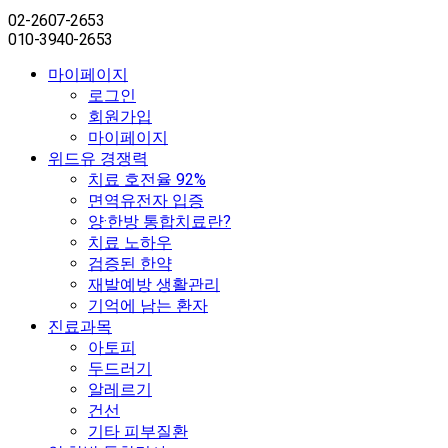
02-2607-2653
010-3940-2653
마이페이지
로그인
회원가입
마이페이지
위드유 경쟁력
치료 호전율 92%
면역유전자 입증
양·한방 통합치료란?
치료 노하우
검증된 한약
재발예방 생활관리
기억에 남는 환자
진료과목
아토피
두드러기
알레르기
건선
기타 피부질환