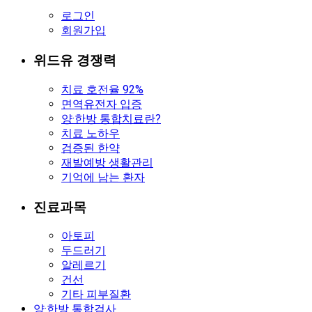
로그인
회원가입
위드유 경쟁력
치료 호전율 92%
면역유전자 입증
양·한방 통합치료란?
치료 노하우
검증된 한약
재발예방 생활관리
기억에 남는 환자
진료과목
아토피
두드러기
알레르기
건선
기타 피부질환
양·한방 통합검사