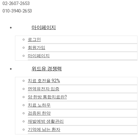
02-2607-2653
010-3940-2653
마이페이지
로그인
회원가입
마이페이지
위드유 경쟁력
치료 호전율 92%
면역유전자 입증
양·한방 통합치료란?
치료 노하우
검증된 한약
재발예방 생활관리
기억에 남는 환자