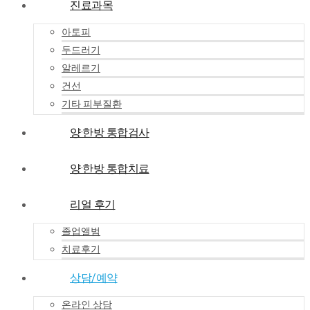
진료과목
아토피
두드러기
알레르기
건선
기타 피부질환
양·한방 통합검사
양·한방 통합치료
리얼 후기
졸업앨범
치료후기
상담/예약
온라인 상담