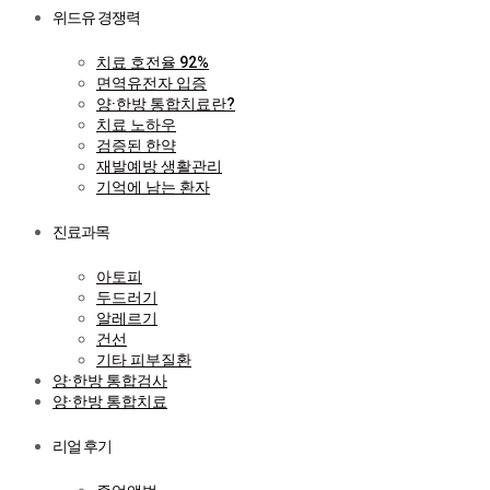
위드유 경쟁력
치료 호전율 92%
면역유전자 입증
양·한방 통합치료란?
치료 노하우
검증된 한약
재발예방 생활관리
기억에 남는 환자
진료과목
아토피
두드러기
알레르기
건선
기타 피부질환
양·한방 통합검사
양·한방 통합치료
리얼 후기