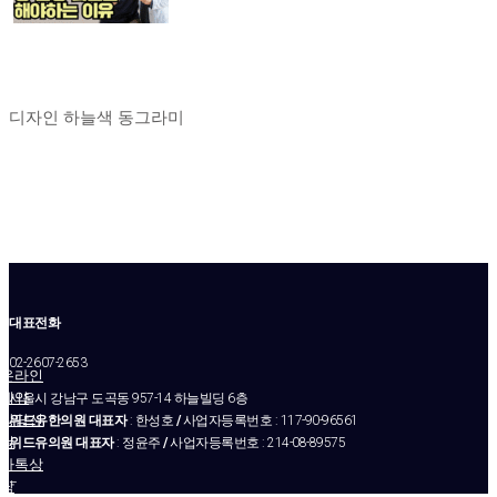
디자인 하늘색 동그라미
대표전화
02-2607-2653
온라인
예약
서울시 강남구 도곡동 957-14 하늘빌딩 6층
상담신
위드유한의원 대표자
: 한성호
/
사업자등록번호 : 117-90-96561
청
위드유의원 대표자
: 정윤주
/
사업자등록번호 : 214-08-89575
카톡상
–
담