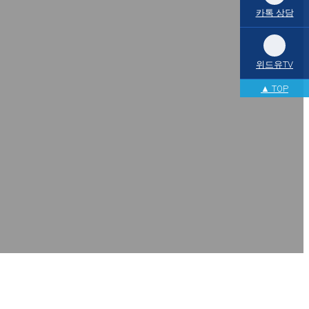
카톡 상담
위드유TV
▲ TOP