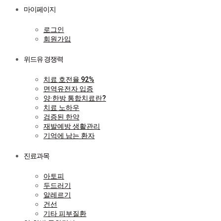
마이페이지
로그인
회원가입
위드유 경쟁력
치료 호전율 92%
면역유전자 입증
양·한방 통합치료란?
치료 노하우
검증된 한약
재발예방 생활관리
기억에 남는 환자
진료과목
아토피
두드러기
알레르기
건선
기타 피부질환