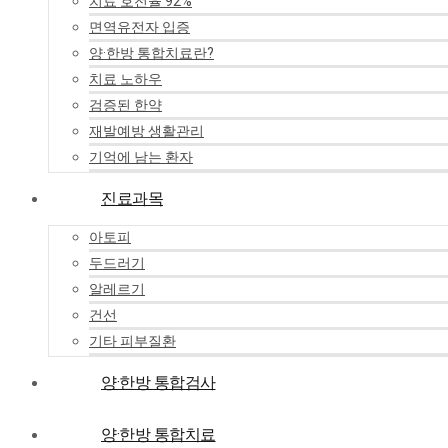
치료 호전율 92%
면역유전자 입증
양·한방 통합치료란?
치료 노하우
검증된 한약
재발예방 생활관리
기억에 남는 환자
진료과목
아토피
두드러기
알레르기
건선
기타 피부질환
양·한방 통합검사
양·한방 통합치료