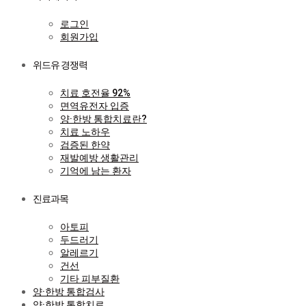
로그인
회원가입
위드유 경쟁력
치료 호전율 92%
면역유전자 입증
양·한방 통합치료란?
치료 노하우
검증된 한약
재발예방 생활관리
기억에 남는 환자
진료과목
아토피
두드러기
알레르기
건선
기타 피부질환
양·한방 통합검사
양·한방 통합치료