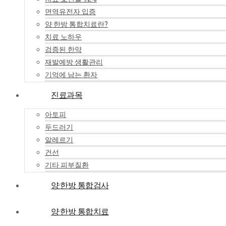
면역유전자 입증
양·한방 통합치료란?
치료 노하우
검증된 한약
재발예방 생활관리
기억에 남는 환자
진료과목
아토피
두드러기
알레르기
건선
기타 피부질환
양·한방 통합검사
양·한방 통합치료