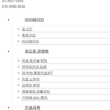
02-2607-2653
010-3940-2653
마이페이지
로그인
회원가입
마이페이지
위드유 경쟁력
치료 호전율 92%
면역유전자 입증
양·한방 통합치료란?
치료 노하우
검증된 한약
재발예방 생활관리
기억에 남는 환자
진료과목