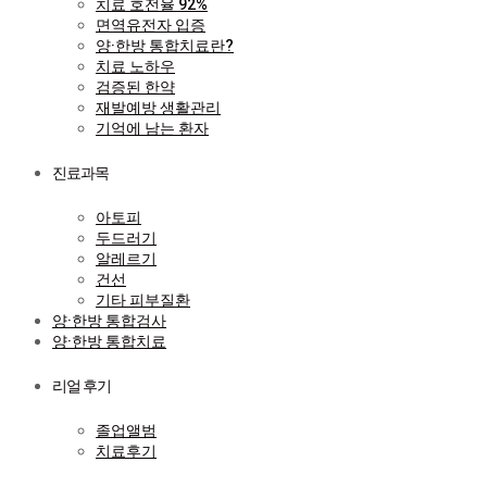
치료 호전율 92%
면역유전자 입증
양·한방 통합치료란?
치료 노하우
검증된 한약
재발예방 생활관리
기억에 남는 환자
진료과목
아토피
두드러기
알레르기
건선
기타 피부질환
양·한방 통합검사
양·한방 통합치료
리얼 후기
졸업앨범
치료후기