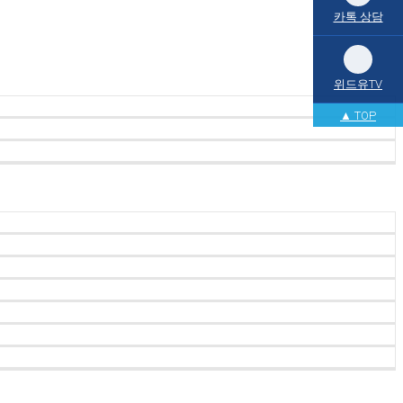
카톡 상담
위드유TV
▲ TOP