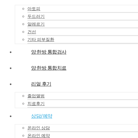
아토피
두드러기
알레르기
건선
기타 피부질환
양·한방 통합검사
양·한방 통합치료
리얼 후기
졸업앨범
치료후기
상담/예약
온라인 상담
온라인 예약