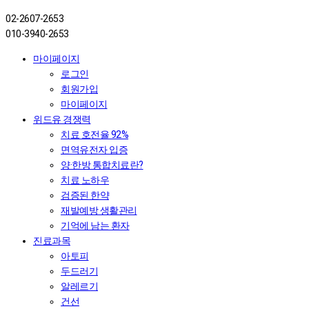
02-2607-2653
010-3940-2653
마이페이지
로그인
회원가입
마이페이지
위드유 경쟁력
치료 호전율 92%
면역유전자 입증
양·한방 통합치료란?
치료 노하우
검증된 한약
재발예방 생활관리
기억에 남는 환자
진료과목
아토피
두드러기
알레르기
건선