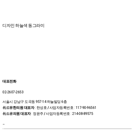
디자인 하늘색 동그라미
대표전화
02-2607-2653
온라인
서울시 강남구 도곡동 957-14 하늘빌딩 6층
예약
위드유한의원 대표자
: 한성호
/
사업자등록번호 : 117-90-96561
상담신
위드유의원 대표자
: 정윤주
/
사업자등록번호 : 214-08-89575
청
카톡상
–
담