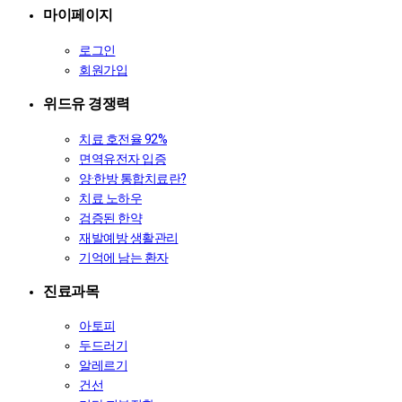
마이페이지
로그인
회원가입
위드유 경쟁력
치료 호전율 92%
면역유전자 입증
양·한방 통합치료란?
치료 노하우
검증된 한약
재발예방 생활관리
기억에 남는 환자
진료과목
아토피
두드러기
알레르기
건선