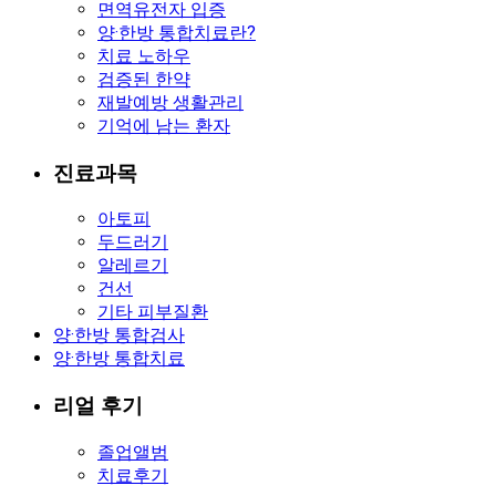
면역유전자 입증
양·한방 통합치료란?
치료 노하우
검증된 한약
재발예방 생활관리
기억에 남는 환자
진료과목
아토피
두드러기
알레르기
건선
기타 피부질환
양·한방 통합검사
양·한방 통합치료
리얼 후기
졸업앨범
치료후기