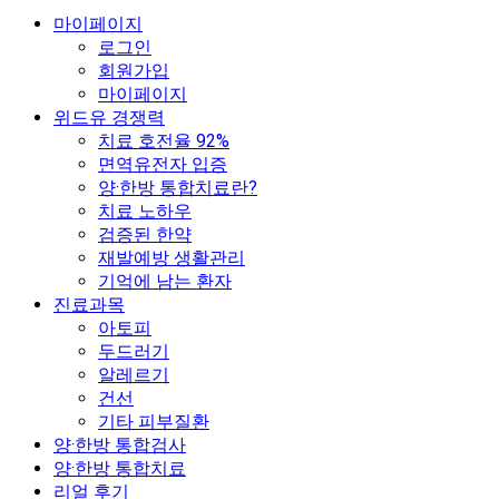
마이페이지
로그인
회원가입
마이페이지
위드유 경쟁력
치료 호전율 92%
면역유전자 입증
양·한방 통합치료란?
치료 노하우
검증된 한약
재발예방 생활관리
기억에 남는 환자
진료과목
아토피
두드러기
알레르기
건선
기타 피부질환
양·한방 통합검사
양·한방 통합치료
리얼 후기