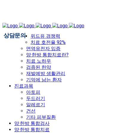
상담문의
위드유 경쟁력
치료 호전율 92%
면역유전자 입증
양·한방 통합치료란?
치료 노하우
검증된 한약
재발예방 생활관리
기억에 남는 환자
진료과목
아토피
두드러기
알레르기
건선
기타 피부질환
양·한방 통합검사
양·한방 통합치료