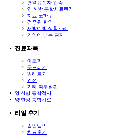
면역유전자 입증
양·한방 통합치료란?
치료 노하우
검증된 한약
재발예방 생활관리
기억에 남는 환자
진료과목
아토피
두드러기
알레르기
건선
기타 피부질환
양·한방 통합검사
양·한방 통합치료
리얼 후기
졸업앨범
치료후기