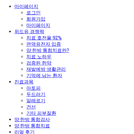
마이페이지
로그인
회원가입
마이페이지
위드유 경쟁력
치료 호전율 92%
면역유전자 입증
양·한방 통합치료란?
치료 노하우
검증된 한약
재발예방 생활관리
기억에 남는 환자
진료과목
아토피
두드러기
알레르기
건선
기타 피부질환
양·한방 통합검사
양·한방 통합치료
리얼 후기