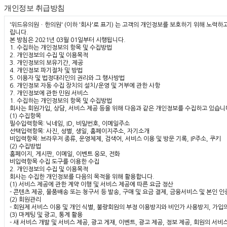
개인정보 취급방침
'위드유의원ㆍ한의원' (이하 '회사'로 표기) 는 고객의 개인정보를 보호하기 위해 노
립니다.
본 방침은 2021년 03월 01일부터 시행됩니다.
1. 수집하는 개인정보의 항목 및 수집방법
2. 개인정보의 수집 및 이용목적
3. 개인정보의 보유기간, 제공
4. 개인정보 파기절차 및 방법
5. 이용자 및 법정대리인의 권리와 그 행사방법
6. 개인정보 자동 수집 장치의 설치/운영 및 거부에 관한 사항
7. 개인정보에 관한 민원 서비스
1. 수집하는 개인정보의 항목 및 수집방법
회사는 회원가입, 상담, 서비스 제공 등을 위해 다음과 같은 개인정보를 수집하고 있습니
(1) 수집항목
필수입력항목: 닉네임, ID, 비밀번호, 이메일주소
선택입력항목: 사진, 성별, 생일, 홈페이지주소, 자기소개
비입력항목: 브라우저 종류, 운영체제, 검색어, 서비스 이용 및 방문 기록, IP주소, 쿠키
(2) 수집방법
홈페이지, 게시판, 이메일, 이벤트 응모, 전화
비입력항목 수집 도구를 이용한 수집
2. 개인정보의 수집 및 이용목적
회사는 수집한 개인정보를 다음의 목적을 위해 활용합니다.
(1) 서비스 제공에 관한 계약 이행 및 서비스 제공에 따른 요금 정산
- 콘텐츠 제공, 물품배송 또는 청구서 등 발송, 구매 및 요금 결제, 금융서비스 및 본인 인
(2) 회원관리
- 회원제 서비스 이용 및 개인 식별, 불량회원의 부정 이용방지와 비인가 사용방지, 가입의
(3) 마케팅 및 광고, 통계 활용
- 새 서비스 개발 및 서비스 제공, 광고 게재, 이벤트, 광고 제공, 정보 제공, 회원의 서비