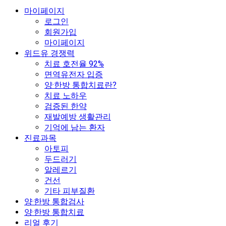
마이페이지
로그인
회원가입
마이페이지
위드유 경쟁력
치료 호전율 92%
면역유전자 입증
양·한방 통합치료란?
치료 노하우
검증된 한약
재발예방 생활관리
기억에 남는 환자
진료과목
아토피
두드러기
알레르기
건선
기타 피부질환
양·한방 통합검사
양·한방 통합치료
리얼 후기