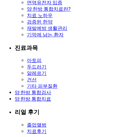
면역유전자 입증
양·한방 통합치료란?
치료 노하우
검증된 한약
재발예방 생활관리
기억에 남는 환자
진료과목
아토피
두드러기
알레르기
건선
기타 피부질환
양·한방 통합검사
양·한방 통합치료
리얼 후기
졸업앨범
치료후기