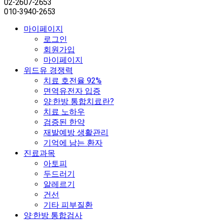
02-2607-2653
010-3940-2653
마이페이지
로그인
회원가입
마이페이지
위드유 경쟁력
치료 호전율 92%
면역유전자 입증
양·한방 통합치료란?
치료 노하우
검증된 한약
재발예방 생활관리
기억에 남는 환자
진료과목
아토피
두드러기
알레르기
건선
기타 피부질환
양·한방 통합검사