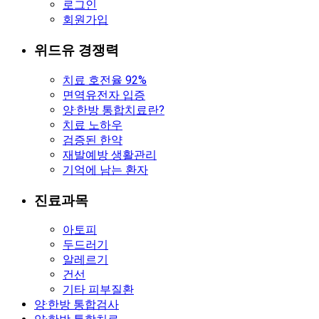
로그인
회원가입
위드유 경쟁력
치료 호전율 92%
면역유전자 입증
양·한방 통합치료란?
치료 노하우
검증된 한약
재발예방 생활관리
기억에 남는 환자
진료과목
아토피
두드러기
알레르기
건선
기타 피부질환
양·한방 통합검사