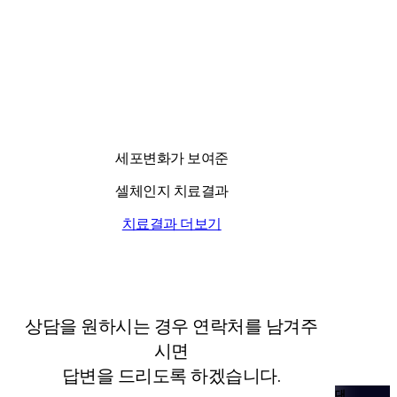
> 인터넷 옵션 > 개인정보 순으로 선택
7. 개인정보에 관한 민원 서비스
회사는 고객의 개인정보를 보호하고 개인정보와 관련한 민원을 처리하기 위
하여 아래와 같이 개인정보관리책임자를 지정해 개인정보를 관리하고 있습
국내 유일 양한방 협진으로 아토피 치료만 15년!
니다. 이용자는 개인정보 관련 민원을 관리자에게 신고할 수 있으며, 회사는
빠르게 조치를 취하거나 답변을 드립니다.
전국은 물론 해외에서도 찾아오는 위드유!
* 개인정보관리책임자 성명: 한성호
* 전화번호: 02-2607-2653
기타 개인정보침해에 대한 신고나 상담이 필요하신 경우에는 아래 기관에 문
의하시기 바랍니다.
1. 개인분쟁조정위원회 (1336)
세포변화가 보여준
2. 정보보호마크인증위원회 (02-580-0533~4)
3. 대검찰청 인터넷범죄수사센터 (02-3480-3600)
4. 경찰청 사이버테러대응센터 (02-392-0330)
셀체인지 치료결과
사이트에 링크되어 있는 웹사이트에서 개인정보를 수집하는 행위에 대해서
는 본 '사이트 개인정보취급방침'이 적용되지 않음을 알려 드립니다.
치료결과 더보기
상담을 원하시는 경우 연락처를 남겨주
시면
답변을 드리도록 하겠습니다.
대