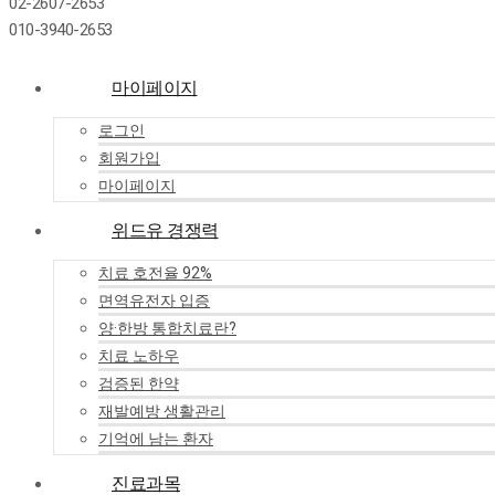
02-2607-2653
010-3940-2653
마이페이지
로그인
회원가입
마이페이지
위드유 경쟁력
치료 호전율 92%
면역유전자 입증
양·한방 통합치료란?
치료 노하우
검증된 한약
재발예방 생활관리
기억에 남는 환자
진료과목