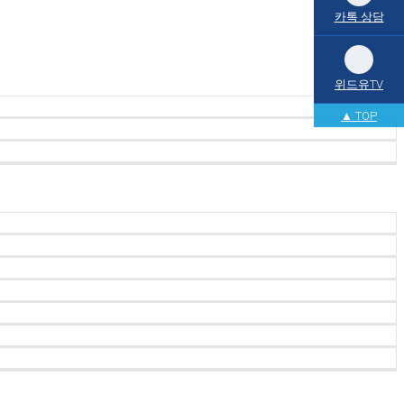
카톡 상담
위드유TV
▲ TOP