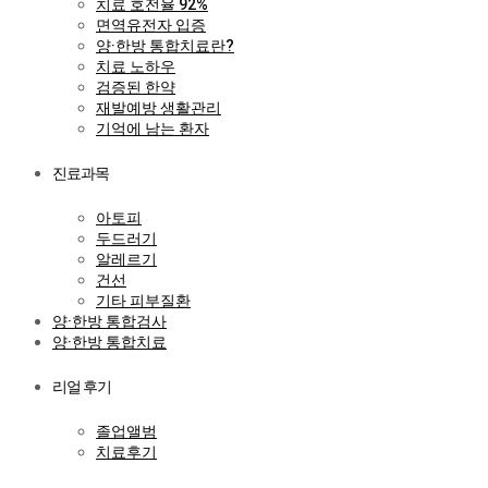
치료 호전율 92%
면역유전자 입증
양·한방 통합치료란?
치료 노하우
검증된 한약
재발예방 생활관리
기억에 남는 환자
진료과목
아토피
두드러기
알레르기
건선
기타 피부질환
양·한방 통합검사
양·한방 통합치료
리얼 후기
졸업앨범
치료후기