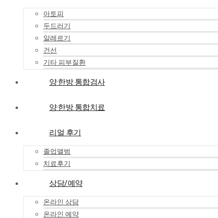
아토피
두드러기
알레르기
건선
기타 피부질환
양·한방 통합검사
양·한방 통합치료
리얼 후기
졸업앨범
치료후기
상담/예약
온라인 상담
온라인 예약