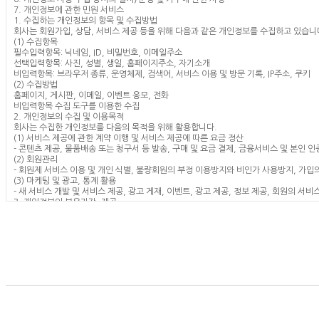
7. 개인정보에 관한 민원 서비스
1. 수집하는 개인정보의 항목 및 수집방법
회사는 회원가입, 상담, 서비스 제공 등을 위해 다음과 같은 개인정보를 수집하고 있습니
(1) 수집항목
필수입력항목: 닉네임, ID, 비밀번호, 이메일주소
선택입력항목: 사진, 성별, 생일, 홈페이지주소, 자기소개
비입력항목: 브라우저 종류, 운영체제, 검색어, 서비스 이용 및 방문 기록, IP주소, 쿠키
(2) 수집방법
홈페이지, 게시판, 이메일, 이벤트 응모, 전화
비입력항목 수집 도구를 이용한 수집
2. 개인정보의 수집 및 이용목적
회사는 수집한 개인정보를 다음의 목적을 위해 활용합니다.
(1) 서비스 제공에 관한 계약 이행 및 서비스 제공에 따른 요금 정산
- 콘텐츠 제공, 물품배송 또는 청구서 등 발송, 구매 및 요금 결제, 금융서비스 및 본인 인
(2) 회원관리
- 회원제 서비스 이용 및 개인 식별, 불량회원의 부정 이용방지와 비인가 사용방지, 가입의
(3) 마케팅 및 광고, 통계 활용
- 새 서비스 개발 및 서비스 제공, 광고 게재, 이벤트, 광고 제공, 정보 제공, 회원의 서비
3. 개인정보의 보유기간, 제공
(1) 개인정보 제공
회사는 '2. 개인정보의 수집목적 및 이용목적'에서 알린 범위 내에서 사용하며 이용자의
- 이용자의 동의를 구한 경우
- 적접한 절차에 의한 정부 수사기관의 요청과 같이 법에 의해 필요하다고 판단되는 경우
(2) 보유기간
개인정보는 서비스를 이용하는 동안 원활한 서비스 이용을 위해 계속 보유하나 회원 탈퇴 
* 보존항목: ID, 생년월일, 이메일주소
* 보존이유: 서비스 이용의 혼선 방지, 불법적 사용자에 대한 관련 기관 수사협조
* 보존기간: 1년
또한 관계법령에 정한 기간 동안 회원정보를 보관할 수 있습니다.