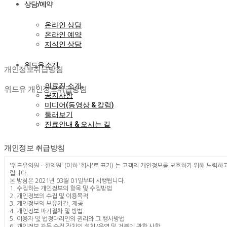
상담/예약
온라인 상담
온라인 예약
지식인 상담
개인정보취
위드유 소개
개인정보취급방침
의료진 소개
위드유 개인정보취급방침
공지사항
미디어(동영상 & 칼럼)
둘러보기
진료안내 & 오시는 길
개인정보 취급방침
'위드유의원ㆍ한의원' (이하 '회사'로 표기) 는 고객의 개인정보를 보호하기 위해 노
립니다.
본 방침은 2021년 03월 01일부터 시행됩니다.
1. 수집하는 개인정보의 항목 및 수집방법
2. 개인정보의 수집 및 이용목적
3. 개인정보의 보유기간, 제공
4. 개인정보 파기절차 및 방법
5. 이용자 및 법정대리인의 권리와 그 행사방법
6. 개인정보 자동 수집 장치의 설치/운영 및 거부에 관한 사항