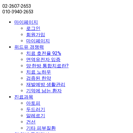
02-2607-2653
010-3940-2653
마이페이지
로그인
회원가입
마이페이지
위드유 경쟁력
치료 호전율 92%
면역유전자 입증
양·한방 통합치료란?
치료 노하우
검증된 한약
재발예방 생활관리
기억에 남는 환자
진료과목
아토피
두드러기
알레르기
건선
기타 피부질환