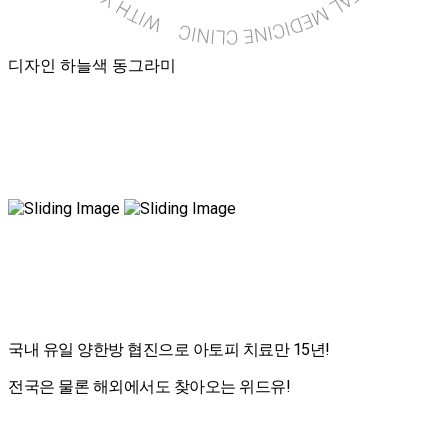
에는 서비스 이용에 불편이 발생할 수 있습니다.
- 설정방법 보기(인터넷 익스플로어의 경우) : 웹 브라우저 상단의 '도구' 선택
> 인터넷 옵션 > 개인정보 순으로 선택
7. 개인정보에 관한 민원 서비스
회사는 고객의 개인정보를 보호하고 개인정보와 관련한 민원을 처리하기 위
디자인 하늘색 동그라미
하여 아래와 같이 개인정보관리책임자를 지정해 개인정보를 관리하고 있습
니다. 이용자는 개인정보 관련 민원을 관리자에게 신고할 수 있으며, 회사는
빠르게 조치를 취하거나 답변을 드립니다.
* 개인정보관리책임자 성명: 한성호
* 전화번호: 02-2607-2653
기타 개인정보침해에 대한 신고나 상담이 필요하신 경우에는 아래 기관에 문
의하시기 바랍니다.
1. 개인분쟁조정위원회 (1336)
2. 정보보호마크인증위원회 (02-580-0533~4)
3. 대검찰청 인터넷범죄수사센터 (02-3480-3600)
4. 경찰청 사이버테러대응센터 (02-392-0330)
사이트에 링크되어 있는 웹사이트에서 개인정보를 수집하는 행위에 대해서
는 본 '사이트 개인정보취급방침'이 적용되지 않음을 알려 드립니다.
국내 유일 양한방 협진으로 아토피 치료만 15년!
전국은 물론 해외에서도 찾아오는 위드유!