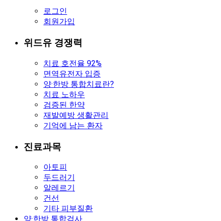
로그인
회원가입
위드유 경쟁력
치료 호전율 92%
면역유전자 입증
양·한방 통합치료란?
치료 노하우
검증된 한약
재발예방 생활관리
기억에 남는 환자
진료과목
아토피
두드러기
알레르기
건선
기타 피부질환
양·한방 통합검사