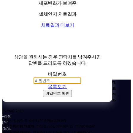
세포변화가 보여준
셀체인지 치료결과
치료결과 더보기
상담을 원하시는 경우 연락처를 남겨주시면
답변을 드리도록 하겠습니다.
비밀번호
대
목록보기
표
비밀번호 확인
전
화
02-2607-2653
온라인
서울시 강남구 도곡동 957-14 하늘빌딩 6층
예약
위드유한의원 대표자
: 한성호
/
사업자등록번호 : 117-90-96561
상담신
위드유의원 대표자
: 정윤주
/
사업자등록번호 : 214-08-89575