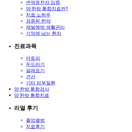
면역유전자 입증
양·한방 통합치료란?
치료 노하우
검증된 한약
재발예방 생활관리
기억에 남는 환자
진료과목
아토피
두드러기
알레르기
건선
기타 피부질환
양·한방 통합검사
양·한방 통합치료
리얼 후기
졸업앨범
치료후기