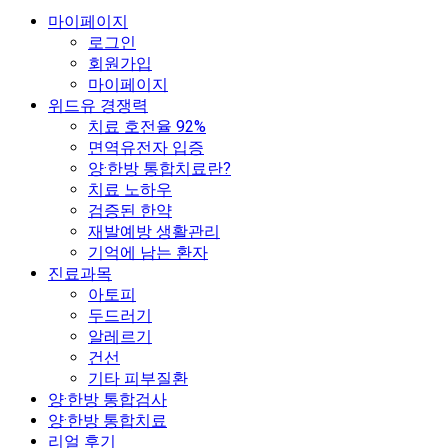
마이페이지
로그인
회원가입
마이페이지
위드유 경쟁력
치료 호전율 92%
면역유전자 입증
양·한방 통합치료란?
치료 노하우
검증된 한약
재발예방 생활관리
기억에 남는 환자
진료과목
아토피
두드러기
알레르기
건선
기타 피부질환
양·한방 통합검사
양·한방 통합치료
리얼 후기