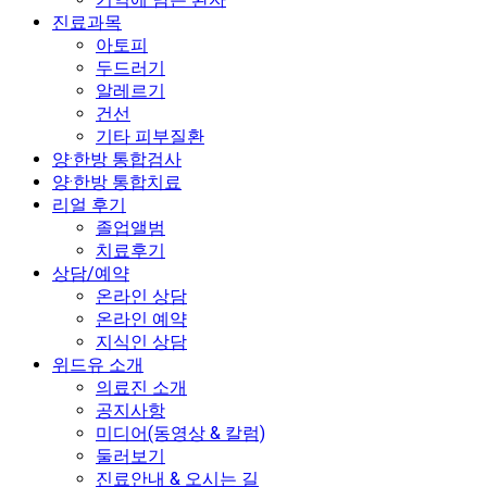
진료과목
아토피
두드러기
알레르기
건선
기타 피부질환
양·한방 통합검사
양·한방 통합치료
리얼 후기
졸업앨범
치료후기
상담/예약
온라인 상담
온라인 예약
지식인 상담
위드유 소개
의료진 소개
공지사항
미디어(동영상 & 칼럼)
둘러보기
진료안내 & 오시는 길