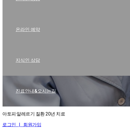
온라인 예약
지식인 상담
진료안내&오시는길
아토피·알레르기 질환 20년 치료
로그인 |
회원가입