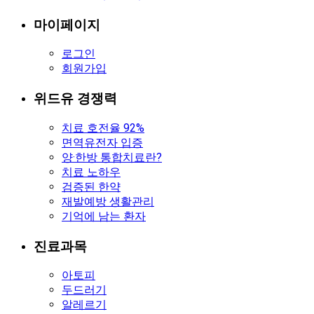
마이페이지
로그인
회원가입
위드유 경쟁력
치료 호전율 92%
면역유전자 입증
양·한방 통합치료란?
치료 노하우
검증된 한약
재발예방 생활관리
기억에 남는 환자
진료과목
아토피
두드러기
알레르기