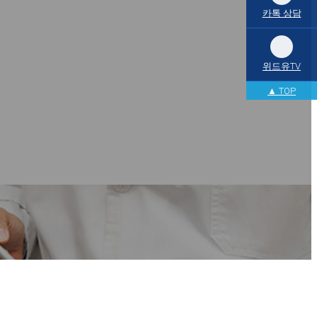
카톡 상담
위드유TV
▲ TOP