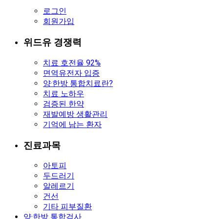
로그인
회원가입
위드유 경쟁력
치료 호전율 92%
면역유전자 입증
양·한방 통합치료란?
치료 노하우
검증된 한약
재발예방 생활관리
기억에 남는 환자
진료과목
아토피
두드러기
알레르기
건선
기타 피부질환
양·한방 통합검사