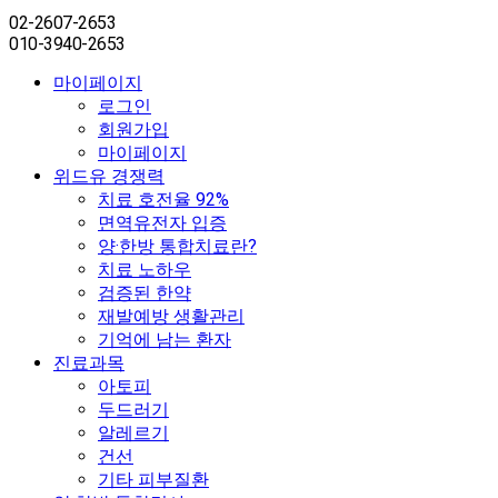
02-2607-2653
010-3940-2653
마이페이지
로그인
회원가입
마이페이지
위드유 경쟁력
치료 호전율 92%
면역유전자 입증
양·한방 통합치료란?
치료 노하우
검증된 한약
재발예방 생활관리
기억에 남는 환자
진료과목
아토피
두드러기
알레르기
건선
기타 피부질환