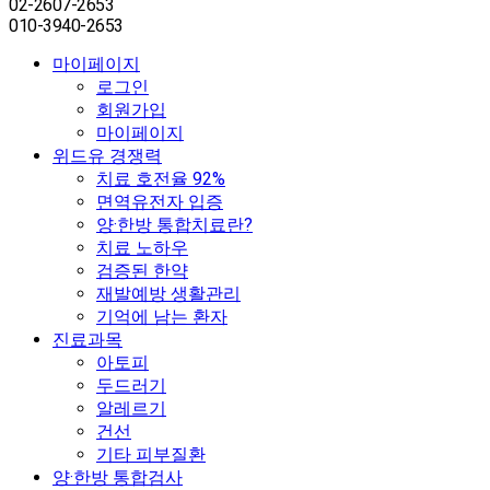
02-2607-2653
010-3940-2653
마이페이지
로그인
회원가입
마이페이지
위드유 경쟁력
치료 호전율 92%
면역유전자 입증
양·한방 통합치료란?
치료 노하우
검증된 한약
재발예방 생활관리
기억에 남는 환자
진료과목
아토피
두드러기
알레르기
건선
기타 피부질환
양·한방 통합검사