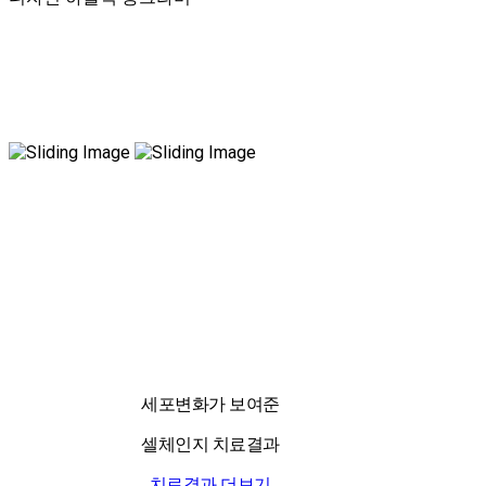
국내 유일 양한방 협진으로 아토피 치료만 15년!
전국은 물론 해외에서도 찾아오는 위드유!
세포변화가 보여준
셀체인지 치료결과
치료결과 더보기