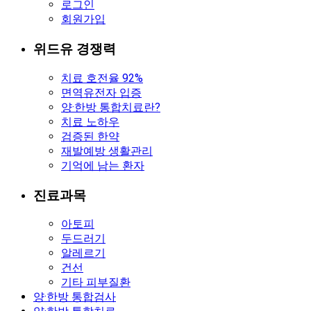
로그인
회원가입
위드유 경쟁력
치료 호전율 92%
면역유전자 입증
양·한방 통합치료란?
치료 노하우
검증된 한약
재발예방 생활관리
기억에 남는 환자
진료과목
아토피
두드러기
알레르기
건선
기타 피부질환
양·한방 통합검사