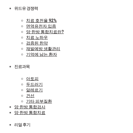
위드유 경쟁력
치료 호전율 92%
면역유전자 입증
양·한방 통합치료란?
치료 노하우
검증된 한약
재발예방 생활관리
기억에 남는 환자
진료과목
아토피
두드러기
알레르기
건선
기타 피부질환
양·한방 통합검사
양·한방 통합치료
리얼 후기