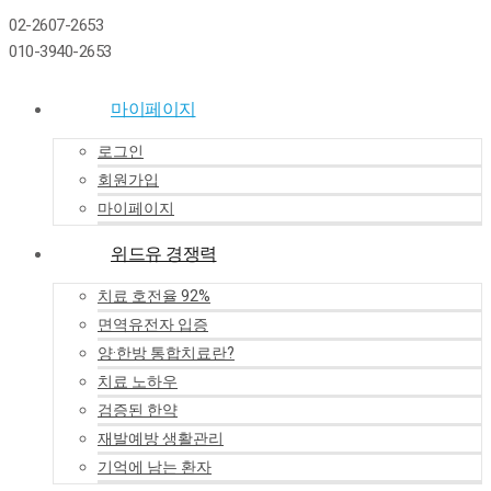
02-2607-2653
010-3940-2653
마이페이지
로그인
회원가입
마이페이지
위드유 경쟁력
치료 호전율 92%
면역유전자 입증
양·한방 통합치료란?
치료 노하우
검증된 한약
재발예방 생활관리
기억에 남는 환자