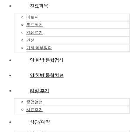
진료과목
아토피
두드러기
알레르기
건선
기타 피부질환
양·한방 통합검사
양·한방 통합치료
리얼 후기
졸업앨범
치료후기
상담/예약