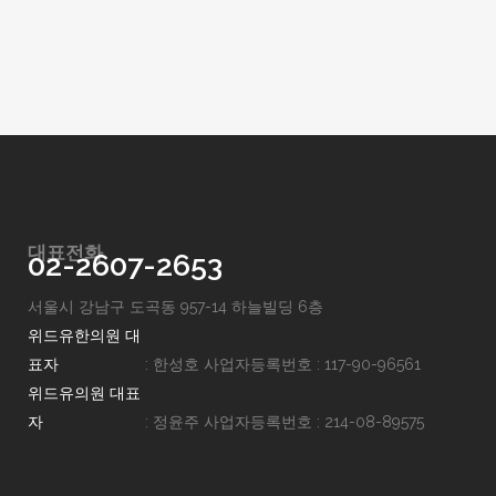
대표전화
02-2607-2653
서울시 강남구 도곡동 957-14 하늘빌딩 6층
위드유한의원 대
표자
: 한성호
사업자등록번호 : 117-90-96561
위드유의원 대표
자
: 정윤주
사업자등록번호 : 214-08-89575